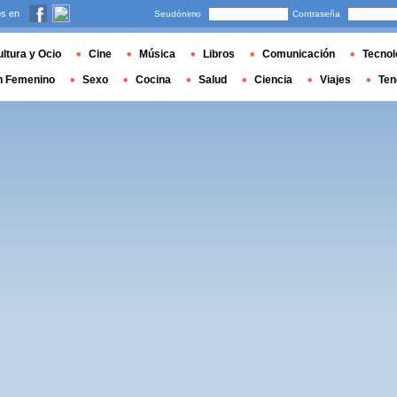
s en
Seudónimo
Contraseña
ltura y Ocio
Cine
Música
Libros
Comunicación
Tecnol
n Femenino
Sexo
Cocina
Salud
Ciencia
Viajes
Ten