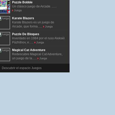
Puzzle Bobble
Un clásico juego de Arcade. ......
Juega
Karate Blazers
Karate Blazers es un juego de
Arcade, que forma......
Juega
Puzzle De Bloques
Inventado en 1984 por el ruso Alekséi
Pázhitnov, e......
Juega
Magical Cat Adventure
Redescubre Magical Cat Adventure,
un juego de la......
Juega
Descubrir el espacio Juegos