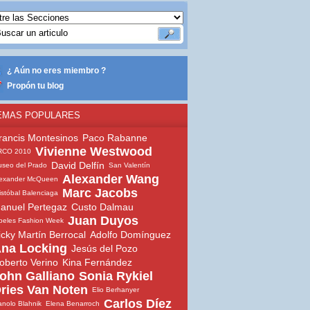
¿ Aún no eres miembro ?
Propón tu blog
EMAS POPULARES
rancis Montesinos
Paco Rabanne
Vivienne Westwood
RCO 2010
David Delfín
seo del Prado
San Valentín
Alexander Wang
lexander McQueen
Marc Jacobs
istóbal Balenciaga
anuel Pertegaz
Custo Dalmau
Juan Duyos
beles Fashion Week
icky Martín Berrocal
Adolfo Domínguez
na Locking
Jesús del Pozo
oberto Verino
Kina Fernández
ohn Galliano
Sonia Rykiel
ries Van Noten
Elio Berhanyer
Carlos Díez
nolo Blahnik
Elena Benarroch