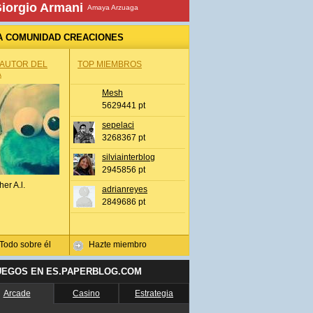
iorgio Armani
Amaya Arzuaga
A COMUNIDAD CREACIONES
 AUTOR DEL
TOP MIEMBROS
A
Mesh
5629441 pt
sepelaci
3268367 pt
silviainterblog
2945856 pt
her A.l.
adrianreyes
2849686 pt
Todo sobre él
Hazte miembro
UEGOS EN ES.PAPERBLOG.COM
Arcade
Casino
Estrategia