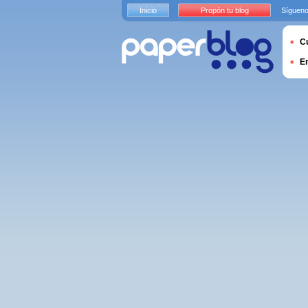
Inicio
Propón tu blog
Sígueno
Cu
E