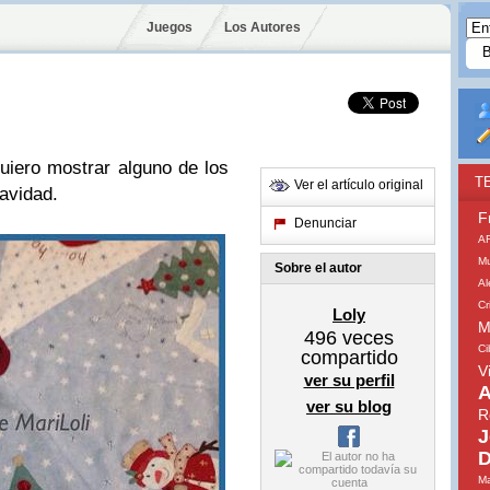
Juegos
Los Autores
uiero mostrar alguno de los
T
Ver el artículo original
avidad.
F
Denunciar
A
Mu
Sobre el autor
A
Cr
Loly
M
496
veces
Ci
compartido
V
ver su perfil
A
ver su blog
R
J
D
Ma