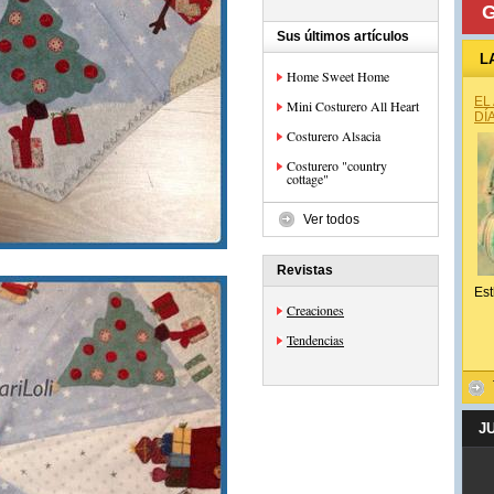
G
Sus últimos artículos
L
Home Sweet Home
EL
Mini Costurero All Heart
DÍ
Costurero Alsacia
Costurero "country
cottage"
Ver todos
Revistas
Est
Creaciones
Tendencias
J