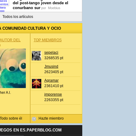
del post-tango joven desde el
conurbano sur
por
Moebius
Todos los artículos
A COMUNIDAD CULTURA Y OCIO
 AUTOR DEL
TOP MIEMBROS
A
sepelaci
3268535 pt
Jmusind
2623405 pt
Agramar
2361410 pt
her A.l.
jmporense
2263355 pt
Todo sobre él
Hazte miembro
UEGOS EN ES.PAPERBLOG.COM