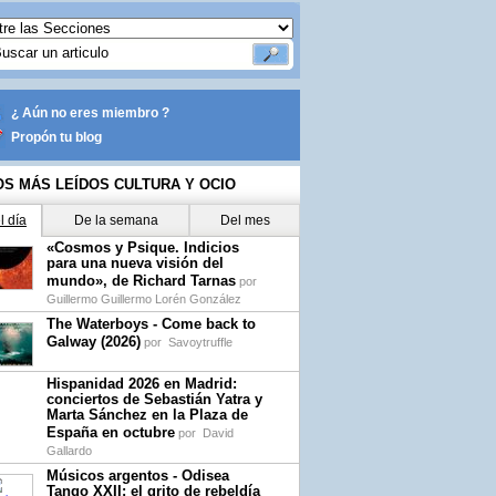
¿ Aún no eres miembro ?
Propón tu blog
OS MÁS LEÍDOS CULTURA Y OCIO
l día
De la semana
Del mes
«Cosmos y Psique. Indicios
para una nueva visión del
mundo», de Richard Tarnas
por
Guillermo Guillermo Lorén González
The Waterboys - Come back to
Galway (2026)
por
Savoytruffle
Hispanidad 2026 en Madrid:
conciertos de Sebastián Yatra y
Marta Sánchez en la Plaza de
España en octubre
por
David
Gallardo
Músicos argentos - Odisea
Tango XXII: el grito de rebeldía