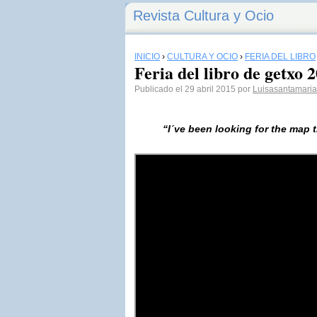
Revista Cultura y Ocio
INICIO
›
CULTURA Y OCIO
›
FERIA DEL LIBRO
Feria del libro de getxo 
Publicado el 29 abril 2015 por
Luisasantamaria
“I´ve been looking for the map