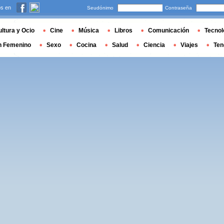
s en
Seudónimo
Contraseña
ltura y Ocio
Cine
Música
Libros
Comunicación
Tecnol
n Femenino
Sexo
Cocina
Salud
Ciencia
Viajes
Ten