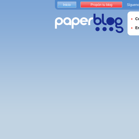
Inicio
Propón tu blog
Sígueno
Cu
E