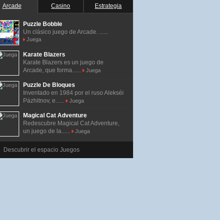
Arcade
Casino
Estrategia
Puzzle Bobble
Un clásico juego de Arcade. ......
Juega
Karate Blazers
Karate Blazers es un juego de
Arcade, que forma......
Juega
Puzzle De Bloques
Inventado en 1984 por el ruso Alekséi
Pázhitnov, e......
Juega
Magical Cat Adventure
Redescubre Magical Cat Adventure,
un juego de la......
Juega
Descubrir el espacio Juegos