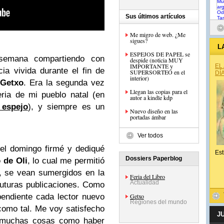
Sus últimos artículos
Me migro de web. ¿Me
sigues?
L
ESPEJOS DE PAPEL se
semana compartiendo con
despide (noticia MUY
IMPORTANTE y
EL
ia vivida durante el fin de
SUPERSORTEO en el
DÍ
interior)
Getxo
. Era la segunda vez
Llegan las copias para el
eria de mi pueblo natal (en
autor a kindle kdp
 espejo
), y siempre es un
Nuevo diseño en las
portadas ámbar
Ver todos
el domingo firmé y dediqué
Est
Dossiers Paperblog
 de Oli
, lo cual me permitió
á, se vean sumergidos en la
Feria del Libro
Actualidad
futuras publicaciones. Como
pendiente cada lector nuevo
Getxo
Regiones del mundo
como tal. Me voy satisfecho
J
as muchas cosas como haber