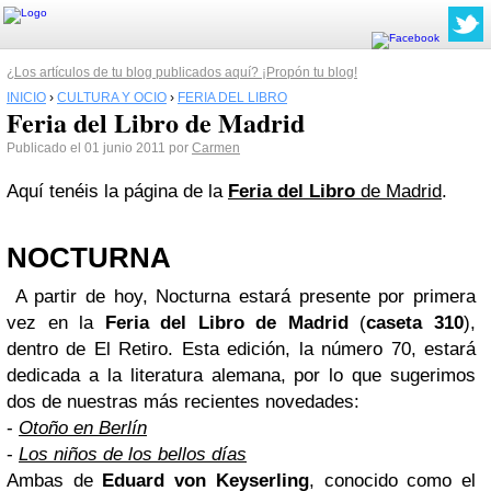
¿Los artículos de tu blog publicados aquí? ¡Propón tu blog!
INICIO
›
CULTURA Y OCIO
›
FERIA DEL LIBRO
Feria del Libro de Madrid
Publicado el 01 junio 2011 por
Carmen
Aquí tenéis la página de la
Feria del Libro
de Madrid
.
NOCTURNA
A partir de hoy, Nocturna estará presente por primera
vez en la
Feria del Libro de Madrid
(
caseta 310
),
dentro de El Retiro. Esta edición, la número 70, estará
dedicada a la literatura alemana, por lo que sugerimos
dos de nuestras más recientes novedades:
-
Otoño en Berlín
-
Los niños de los bellos días
Ambas de
Eduard von Keyserling
, conocido como el