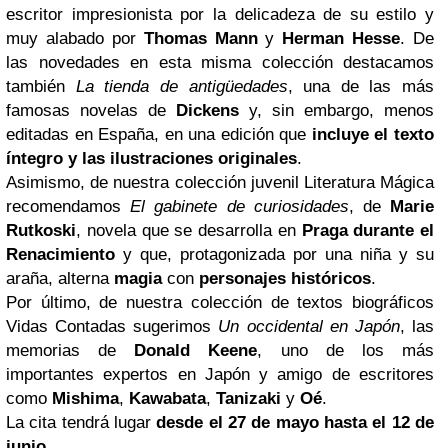
escritor impresionista por la delicadeza de su estilo y
muy alabado por
Thomas Mann
y
Herman Hesse
. De
las novedades en esta misma colección destacamos
también
La tienda de antigüedades
, una de las más
famosas novelas de
Dickens
y, sin embargo, menos
editadas en España, en una edición que
incluye el texto
íntegro y las ilustraciones originales
.
Asimismo, de nuestra colección juvenil Literatura Mágica
recomendamos
El gabinete de curiosidades
, de
Marie
Rutkoski
, novela que se desarrolla en
Praga
durante el
Renacimiento
y que, protagonizada por una niña y su
araña, alterna
magia
con
personajes históricos
.
Por último, de nuestra colección de textos biográficos
Vidas Contadas sugerimos
Un occidental en Japón
, las
memorias de
Donald Keene
, uno de los más
importantes expertos en Japón y amigo de escritores
como
Mishima
,
Kawabata
,
Tanizaki
y
Oé
.
La cita tendrá lugar
desde el 27 de mayo hasta el 12 de
junio
.