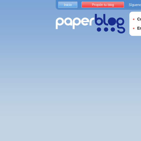
Inicio
Propón tu blog
Sígueno
Cu
E