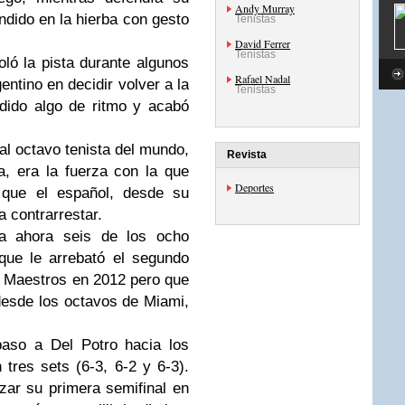
Andy Murray
ndido en la hierba con gesto
Tenistas
David Ferrer
Tenistas
oló la pista durante algunos
Rafael Nadal
entino en decidir volver a la
Tenistas
dido algo de ritmo y acabó
l octavo tenista del mundo,
Revista
, era la fuerza con la que
Deportes
 que el español, desde su
a contrarrestar.
ta ahora seis de los ocho
que le arrebató el segundo
e Maestros en 2012 pero que
desde los octavos de Miami,
paso a Del Potro hacia los
tres sets (6-3, 6-2 y 6-3).
ar su primera semifinal en