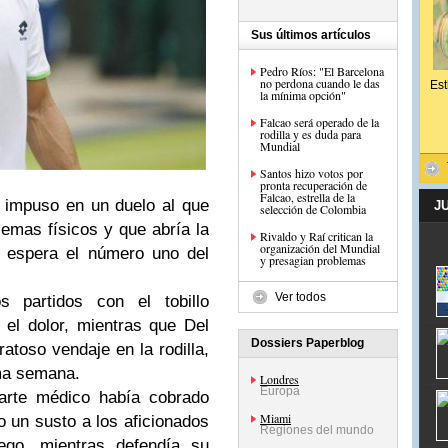
Sus últimos artículos
Pedro Ríos: "El Barcelona
no perdona cuando le das
Est
la mínima opción"
Falcao será operado de la
rodilla y es duda para
Mundial
Santos hizo votos por
pronta recuperación de
Falcao, estrella de la
impuso en un duelo al que
J
selección de Colombia
emas físicos y que abría la
Rivaldo y Raí critican la
organización del Mundial
e espera el número uno del
y presagian problemas
Ver todos
s partidos con el tobillo
 el dolor, mientras que Del
Dossiers Paperblog
ratoso vendaje en la rodilla,
ima semana.
Londres
Europa
arte médico había cobrado
Miami
o un susto a los aficionados
Regiones del mundo
ego, mientras defendía su