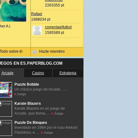
2263355 pt
Rafael
1988034 pt
her A.l.
comentaelfutbol
1595589 pt
Todo sobre él
Hazte miembro
UEGOS EN ES.PAPERBLOG.COM
Arcade
Casino
Estrategia
Puzzle Bobble
Un clásico juego de Arcade. ......
Juega
Karate Blazers
Karate Blazers es un juego de
Arcade, que forma......
Juega
Puzzle De Bloques
Inventado en 1984 por el ruso Alekséi
Pázhitnov, e......
Juega