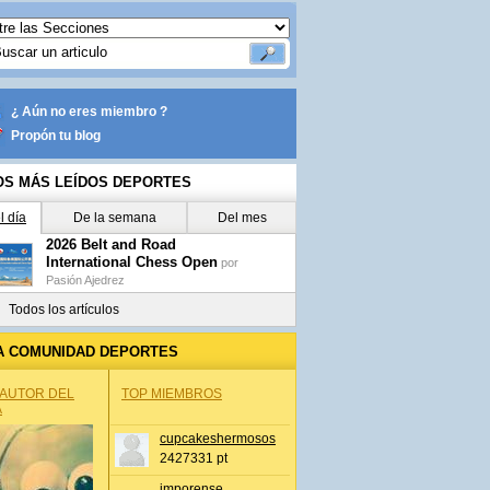
¿ Aún no eres miembro ?
Propón tu blog
OS MÁS LEÍDOS DEPORTES
l día
De la semana
Del mes
2026 Belt and Road
International Chess Open
por
Pasión Ajedrez
Todos los artículos
A COMUNIDAD DEPORTES
 AUTOR DEL
TOP MIEMBROS
A
cupcakeshermosos
2427331 pt
jmporense