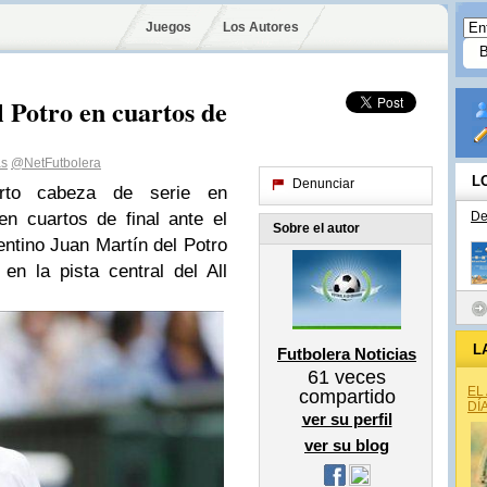
Juegos
Los Autores
l Potro en cuartos de
as
@NetFutbolera
L
Denunciar
arto cabeza de serie en
n cuartos de final ante el
De
Sobre el autor
entino Juan Martín del Potro
n la pista central del All
L
Futbolera Noticias
61
veces
EL
compartido
DÍ
ver su perfil
ver su blog