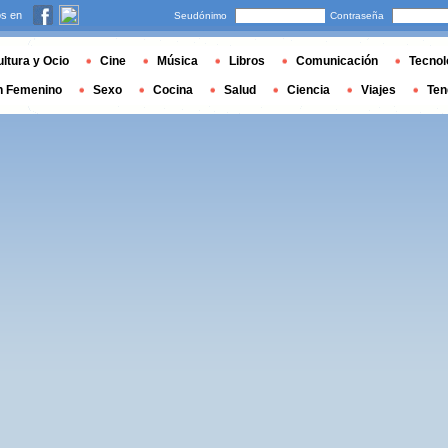
s en
Seudónimo
Contraseña
ltura y Ocio
Cine
Música
Libros
Comunicación
Tecnol
n Femenino
Sexo
Cocina
Salud
Ciencia
Viajes
Ten