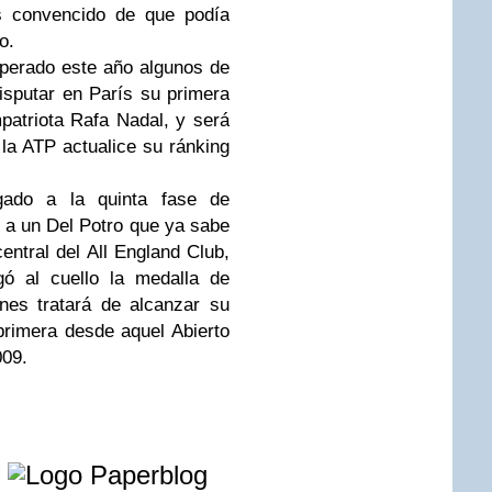
s convencido de que podía
o.
uperado este año algunos de
disputar en París su primera
patriota Rafa Nadal, y será
la ATP actualice su ránking
igado a la quinta fase de
 a un Del Potro que ya sabe
central del All England Club,
ó al cuello la medalla de
nes tratará de alcanzar su
primera desde aquel Abierto
009.
e