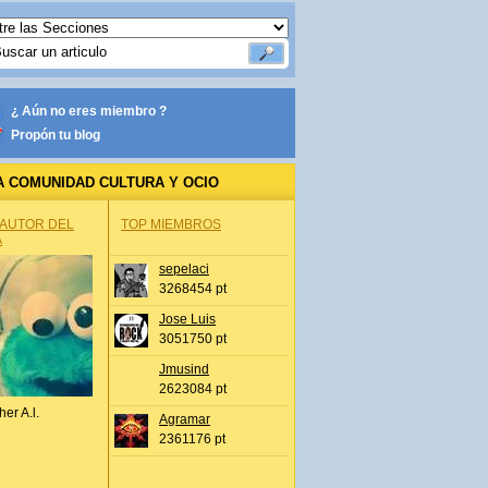
¿ Aún no eres miembro ?
Propón tu blog
A COMUNIDAD CULTURA Y OCIO
 AUTOR DEL
TOP MIEMBROS
A
sepelaci
3268454 pt
Jose Luis
3051750 pt
Jmusind
2623084 pt
her A.l.
Agramar
2361176 pt