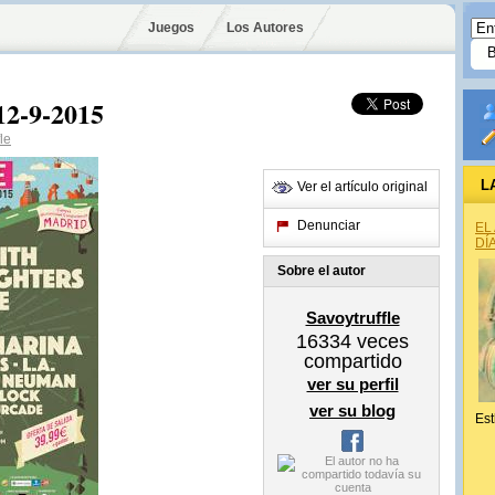
Juegos
Los Autores
12-9-2015
le
L
Ver el artículo original
Denunciar
EL
DÍ
Sobre el autor
Savoytruffle
16334
veces
compartido
ver su perfil
ver su blog
Est