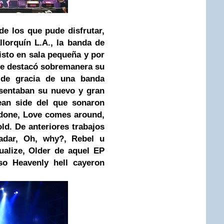
de los que pude disfrutar,
llorquín L.A., la banda de
isto en sala pequeña y por
nde destacó sobremanera su
 de gracia de una banda
esentaban su nuevo y gran
ean side del que sonaron
ndone, Love comes around,
ld. De anteriores trabajos
adar, Oh, why?, Rebel u
Dualize, Older de aquel EP
so Heavenly hell cayeron