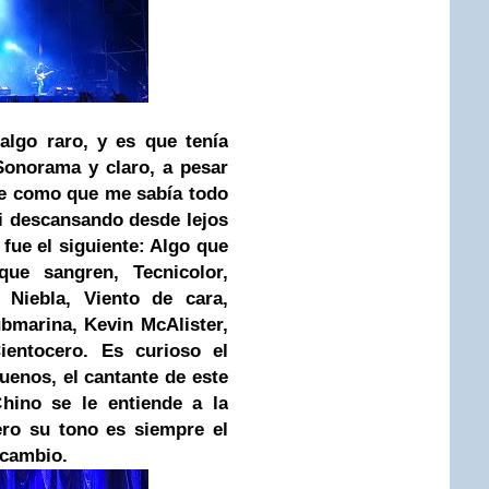
lgo raro, y es que tenía
Sonorama y claro, a pesar
ce como que me sabía todo
vi descansando desde lejos
 fue el siguiente: Algo que
ue sangren, Tecnicolor,
 Niebla, Viento de cara,
ubmarina, Kevin McAlister,
entocero. Es curioso el
uenos, el cantante de este
hino se le entiende a la
ero su tono es siempre el
 cambio.