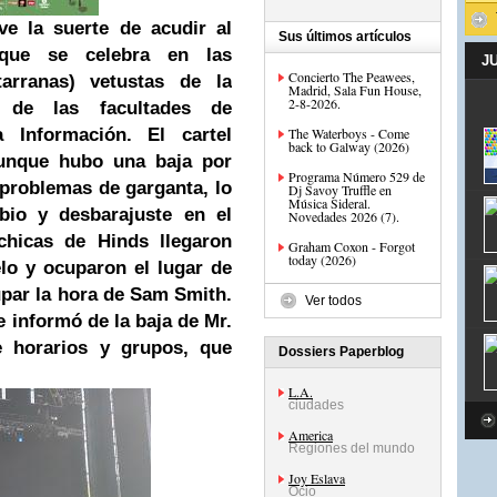
ve la suerte de acudir al
Sus últimos artículos
 que se celebra en las
J
Concierto The Peawees,
tarranas) vetustas de la
Madrid, Sala Fun House,
2-8-2026.
s de las facultades de
Información. El cartel
The Waterboys - Come
back to Galway (2026)
 aunque hubo una baja por
Programa Número 529 de
problemas de garganta, lo
Dj Savoy Truffle en
Música Sideral.
io y desbarajuste en el
Novedades 2026 (7).
chicas de Hinds llegaron
Graham Coxon - Forgot
today (2026)
lo y ocuparon el lugar de
upar la hora de Sam Smith.
Ver todos
e informó de la baja de Mr.
 horarios y grupos, que
Dossiers Paperblog
L.A.
ciudades
America
Regiones del mundo
Joy Eslava
Ocio