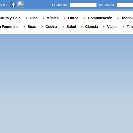
s en
Seudónimo
Contraseña
ltura y Ocio
Cine
Música
Libros
Comunicación
Tecnol
n Femenino
Sexo
Cocina
Salud
Ciencia
Viajes
Ten