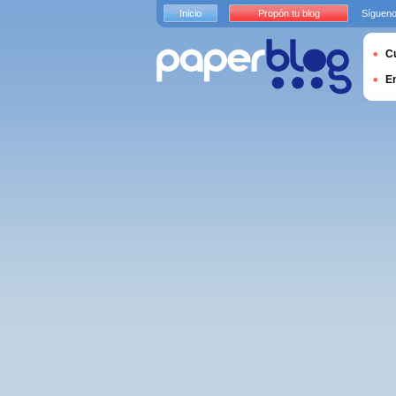
Inicio
Propón tu blog
Sígueno
Cu
E