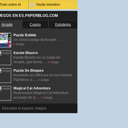
Todo sobre él
Hazte miembro
UEGOS EN ES.PAPERBLOG.COM
Arcade
Casino
Estrategia
Puzzle Bobble
Un clásico juego de Arcade. ......
Juega
Karate Blazers
Karate Blazers es un juego de
Arcade, que forma......
Juega
Puzzle De Bloques
Inventado en 1984 por el ruso Alekséi
Pázhitnov, e......
Juega
Magical Cat Adventure
Redescubre Magical Cat Adventure,
un juego de la......
Juega
Descubrir el espacio Juegos