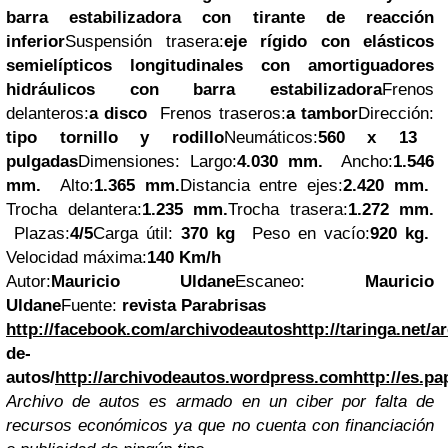
barra estabilizadora con tirante de reacción
inferior
Suspensión trasera:
eje rígido con elásticos
semielípticos longitudinales con amortiguadores
hidráulicos con barra estabilizadora
Frenos
delanteros:
a disco
Frenos traseros:
a tambor
Dirección:
tipo tornillo y rodillo
Neumáticos:
560
x
13
pulgadas
Dimensiones: Largo:
4.030 mm.
Ancho:
1.546
mm.
Alto:
1.365 mm.
Distancia entre ejes:
2.420 mm.
Trocha delantera:
1.235 mm.
Trocha trasera:
1.272 mm.
Plazas:
4/5
Carga útil:
370 kg
Peso en vacío:
920 kg.
Velocidad máxima:
140 Km/h
Autor:
Mauricio Uldane
Escaneo:
Mauricio
Uldane
Fuente:
revista Parabrisas
http://facebook.com/archivodeautos
http://taringa.net/
de-
autos/
http://archivodeautos.wordpress.com
http://es.p
Archivo de autos es armado en un ciber por falta de
recursos económicos ya que no cuenta con financiación