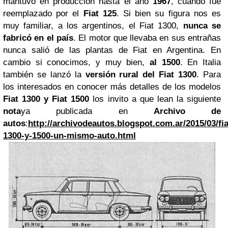
mantuvo en producción hasta el año
1967
, cuando fue
reemplazado por el
Fiat 125
. Si bien su figura nos es
muy familiar, a los argentinos, el Fiat 1300,
nunca se
fabricó en el país
. El motor que llevaba en sus entrañas
nunca salió de las plantas de Fiat en Argentina. En
cambio si conocimos, y muy bien,
al 1500
. En Italia
también se lanzó la
versión rural del Fiat 1300
. Para
los interesados en conocer más detalles de los modelos
Fiat 1300 y Fiat 1500
los invito a que lean la siguiente
nota
ya publicada en
Archivo de
autos
:
http://archivodeautos.blogspot.com.ar/2015/03/fia
1300-y-1500-un-mismo-auto.html