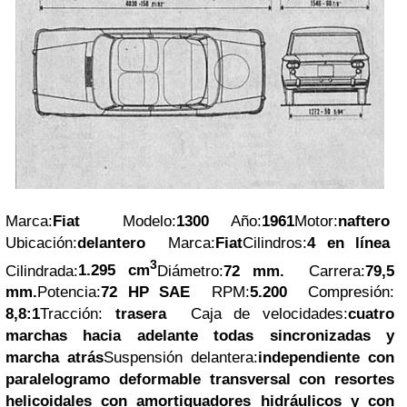
Marca:
Fiat
Modelo:
1300
Año:
1961
Motor:
naftero
Ubicación:
delantero
Marca:
Fiat
Cilindros:
4 en línea
3
Cilindrada:
1.295 cm
Diámetro:
72 mm.
Carrera:
79,5
mm.
Potencia:
72
HP
SAE
RPM:
5.200
Compresión:
8,8:1
Tracción:
trasera
Caja de velocidades:
cuatro
marchas hacia adelante todas sincronizadas y
marcha atrás
Suspensión delantera:
independiente con
paralelogramo deformable transversal con resortes
helicoidales con amortiguadores hidráulicos y con