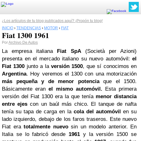
¿Los artículos de tu blog publicados aquí? ¡Propón tu blog!
INICIO
›
TENDENCIAS
›
MOTOR
›
FIAT
Fiat 1300 1961
Por
Archivo De Autos
La empresa italiana
Fiat
SpA
(Società per Azioni)
presenta en el mercado italiano su nuevo automóvil:
el
Fiat 1300
junto a la
versión 1500
, que sí conocimos en
Argentina
. Hoy veremos el 1300 con una motorización
más pequeña y de menor potencia
que el 1500.
Básicamente eran
el mismo automóvil.
Esta primera
versión del Fiat 1300 era la que tenía
menor distancia
entre ejes
con un baúl más chico. El tanque de nafta
tenía su tapa de carga en la
cola del automóvil
en su
lado izquierdo, debajo de los faros traseros. Este nuevo
Fiat era
totalmente nuevo
sin un modelo anterior. En
Italia se lo fabricó desde
1961
y la versión 1500 se