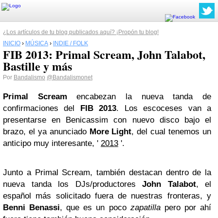
¿Los artículos de tu blog publicados aquí? ¡Propón tu blog!
INICIO
›
MÚSICA
›
INDIE / FOLK
FIB 2013: Primal Scream, John Talabot,
Bastille y más
Por
Bandalismo
@Bandalismonet
Primal Scream
encabezan la nueva tanda de
confirmaciones del
FIB 2013
. Los escoceses van a
presentarse en Benicassim con nuevo disco bajo el
brazo, el ya anunciado
More Light
, del cual tenemos un
anticipo muy interesante, '
2013
'.
Junto a Primal Scream, también destacan dentro de la
nueva tanda los DJs/productores
John Talabot
, el
español más solicitado fuera de nuestras fronteras, y
Benni Benassi
, que es un poco
zapatilla
pero por ahí