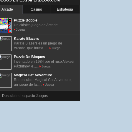
UEGOS EN ES.PAPERBLOG.COM
Arcade
Casino
Estrategia
Puzzle Bobble
Un clásico juego de Arcade. ......
Juega
Karate Blazers
Karate Blazers es un juego de
Arcade, que forma......
Juega
Puzzle De Bloques
Inventado en 1984 por el ruso Alekséi
Pázhitnov, e......
Juega
Magical Cat Adventure
Redescubre Magical Cat Adventure,
un juego de la......
Juega
Descubrir el espacio Juegos