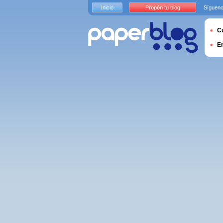
Inicio
Propón tu blog
Sígueno
Cu
E