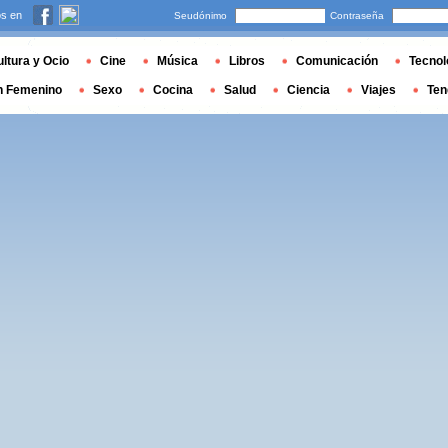
s en
Seudónimo
Contraseña
ltura y Ocio
Cine
Música
Libros
Comunicación
Tecnol
n Femenino
Sexo
Cocina
Salud
Ciencia
Viajes
Ten