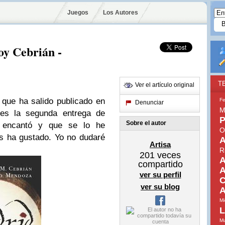
Juegos
Los Autores
oy Cebrián -
T
Ver el artículo original
o que ha salido publicado en
Fe
Denunciar
M
es la segunda entrega de
P
Sobre el autor
encantó y que se lo he
O
s ha gustado. Yo no dudaré
A
Artisa
R
201
veces
A
compartido
A
ver su perfil
C
ver su blog
A
Mi
L
Mu