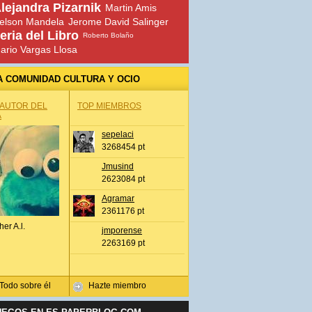
lejandra Pizarnik
Martin Amis
elson Mandela
Jerome David Salinger
eria del Libro
Roberto Bolaño
ario Vargas Llosa
A COMUNIDAD CULTURA Y OCIO
 AUTOR DEL
TOP MIEMBROS
A
sepelaci
3268454 pt
Jmusind
2623084 pt
Agramar
2361176 pt
her A.l.
jmporense
2263169 pt
Todo sobre él
Hazte miembro