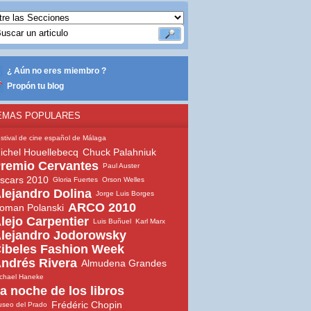
¿ Aún no eres miembro ?
Propón tu blog
EMAS POPULARES
stival de cine español de Málaga
ichel Houellebecq
Chuck Palahniuk
remio Cervantes
Paul Auster
scars 2010
Gloria Fuertes
Orson Welles
lejandro Dolina
Jorge Luis Borges
ARCO 2010
oman Polanski
lejo Carpentier
Luis Buñuel
Karl Marx
lejandro Jodorowsky
ibeles Fashion Week
ndrés Rivera
Almudena Grandes
chael Haneke
a noche de los libros
Frédéric Chopin
seo del Prado