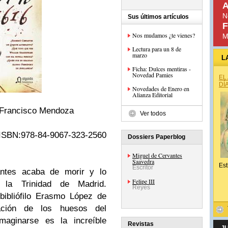
A
N
Sus últimos artículos
F
Nos mudamos ¿te vienes?
M
Lectura para un 8 de
marzo
L
Ficha: Dulces mentiras -
Novedad Pamies
EL
DÍ
Novedades de Enero en
Alianza Editorial
 Francisco Mendoza
Ver todos
:978-84-9067-323-2560
Dossiers Paperblog
Miguel de Cervantes
Saavedra
Est
Escritor
antes acaba de morir y lo
Felipe III
 la Trinidad de Madrid.
Reyes
bibliófilo Erasmo López de
ción de los huesos del
maginarse es la increíble
Revistas