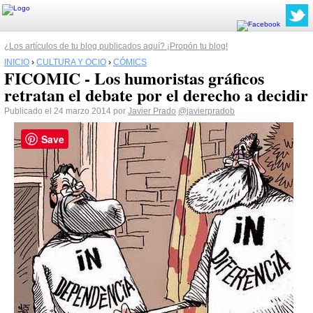
¿Los artículos de tu blog publicados aquí? ¡Propón tu blog!
INICIO
›
CULTURA Y OCIO
›
CÓMICS
FICOMIC - Los humoristas gráficos
retratan el debate por el derecho a decidir
Publicado el 24 marzo 2014 por
Javier Prado
@javierpradob
Save