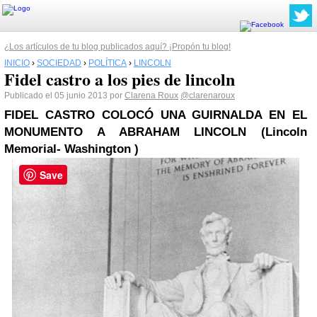
¿Los artículos de tu blog publicados aquí? ¡Propón tu blog!
INICIO
›
SOCIEDAD
›
POLÍTICA
›
LINCOLN
Fidel castro a los pies de lincoln
Publicado el 05 junio 2013 por
Clarena Roux
@clarenaroux
FIDEL CASTRO
COLOCÓ UNA GUIRNALDA EN EL
MONUMENTO A ABRAHAM
LINCOLN
(Lincoln
Memorial-
Washington
)
Save