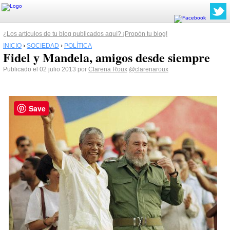
¿Los artículos de tu blog publicados aquí? ¡Propón tu blog!
INICIO
›
SOCIEDAD
›
POLÍTICA
Fidel y Mandela, amigos desde siempre
Publicado el 02 julio 2013 por
Clarena Roux
@clarenaroux
Save