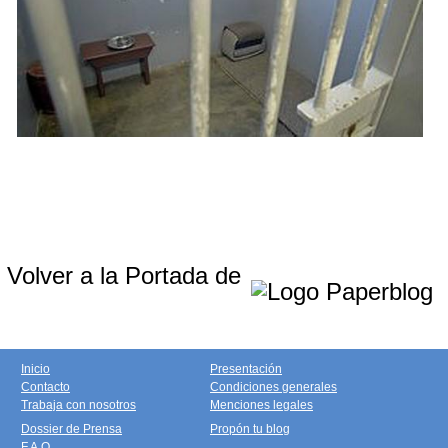
Volver a la Portada de
Inicio
Presentación
Contacto
Condiciones generales
Trabaja con nosotros
Menciones legales
Dossier de Prensa
Propón tu blog
F.A.Q.