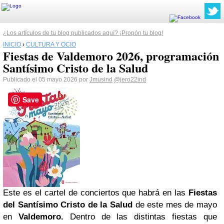
¿Los artículos de tu blog publicados aquí? ¡Propón tu blog!
INICIO
›
CULTURA Y OCIO
Fiestas de Valdemoro 2026, programación
Santísimo Cristo de la Salud
Publicado el 05 mayo 2026 por
Jmusind
@jero22ind
Save
Este es el cartel de conciertos que habrá en las
Fiestas
del Santísimo Cristo de la Salud
de este mes de mayo
en
Valdemoro.
Dentro de las distintas fiestas que