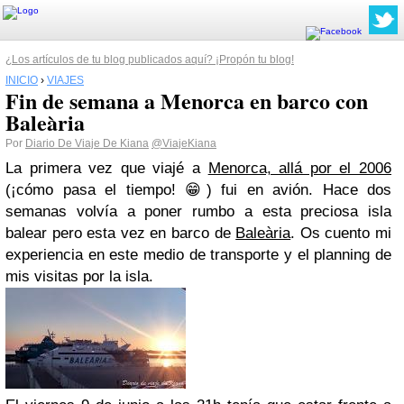
¿Los artículos de tu blog publicados aquí? ¡Propón tu blog!
INICIO
›
VIAJES
Fin de semana a Menorca en barco con
Baleària
Por
Diario De Viaje De Kiana
@ViajeKiana
La primera vez que viajé a
Menorca, allá por el 2006
(¡cómo pasa el tiempo! 😁) fui en avión. Hace dos
semanas volvía a poner rumbo a esta preciosa isla
balear pero esta vez en barco de
Baleària
. Os cuento mi
experiencia en este medio de transporte y el planning de
mis visitas por la isla.