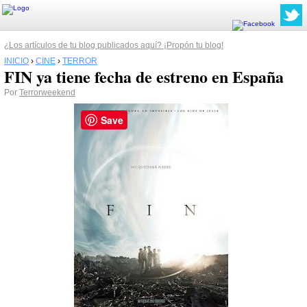
¿Los artículos de tu blog publicados aquí? ¡Propón tu blog!
INICIO
›
CINE
›
TERROR
FIN ya tiene fecha de estreno en España
Por
Terrorweekend
Save