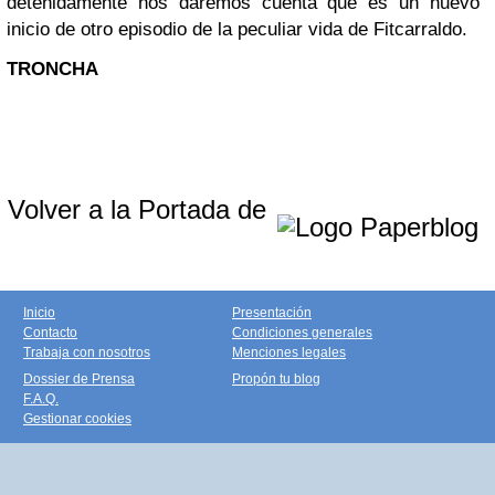
detenidamente nos daremos cuenta que es un nuevo
inicio de otro episodio de la peculiar vida de Fitcarraldo.
TRONCHA
Volver a la Portada de
Inicio
Presentación
Contacto
Condiciones generales
Trabaja con nosotros
Menciones legales
Dossier de Prensa
Propón tu blog
F.A.Q.
Gestionar cookies