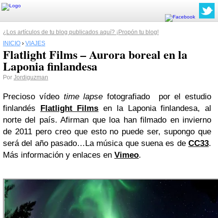
¿Los artículos de tu blog publicados aquí? ¡Propón tu blog!
INICIO
›
VIAJES
Flatlight Films – Aurora boreal en la
Laponia finlandesa
Por
Jordiguzman
Precioso vídeo
time lapse
fotografiado por el estudio
finlandés
Flatlight Films
en la Laponia finlandesa, al
norte del país. Afirman que loa han filmado en invierno
de 2011 pero creo que esto no puede ser, supongo que
será del año pasado…La música que suena es de
CC33
.
Más información y enlaces en
Vimeo
.