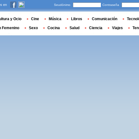
s en
Seudónimo
Contraseña
ltura y Ocio
Cine
Música
Libros
Comunicación
Tecnol
n Femenino
Sexo
Cocina
Salud
Ciencia
Viajes
Ten