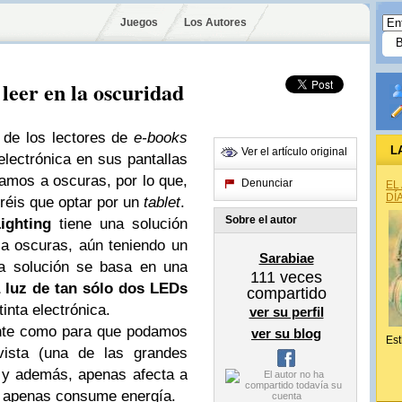
Juegos
Los Autores
 leer en la oscuridad
 de los lectores de
e-books
L
Ver el artículo original
 electrónica en sus pantallas
tamos a oscuras, por lo que,
Denunciar
EL
DÍ
dréis que optar por un
tablet
.
Sobre el autor
ighting
tiene una solución
a a oscuras, aún teniendo un
Sarabiae
cha solución se basa en una
111
veces
a luz de tan sólo dos LEDs
compartido
tinta electrónica.
ver su perfil
iente como para que podamos
ver su blog
Est
vista (una de las grandes
), y además, apenas afecta a
ue apenas consume energía.