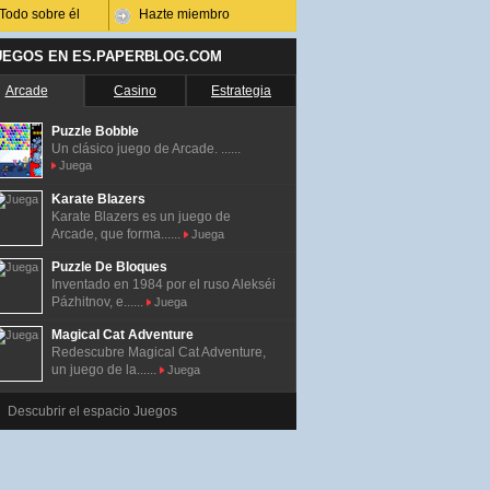
Todo sobre él
Hazte miembro
UEGOS EN ES.PAPERBLOG.COM
Arcade
Casino
Estrategia
Puzzle Bobble
Un clásico juego de Arcade. ......
Juega
Karate Blazers
Karate Blazers es un juego de
Arcade, que forma......
Juega
Puzzle De Bloques
Inventado en 1984 por el ruso Alekséi
Pázhitnov, e......
Juega
Magical Cat Adventure
Redescubre Magical Cat Adventure,
un juego de la......
Juega
Descubrir el espacio Juegos