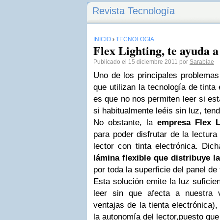
Revista Tecnología
INICIO
›
TECNOLOGÍA
Flex Lighting, te ayuda a
Publicado el 15 diciembre 2011 por
Sarabiae
Uno de los principales problemas
que utilizan la tecnología de tinta
es que no nos permiten leer si es
si habitualmente leéis sin luz, ten
No obstante, la
empresa Flex L
para poder disfrutar de la lectur
lector con tinta electrónica. Di
lámina flexible que distribuye l
por toda la superficie del panel de 
Esta solución emite la luz sufic
leer sin que afecta a nuestra 
ventajas de la tienta electrónica
la autonomía del lector,puesto q