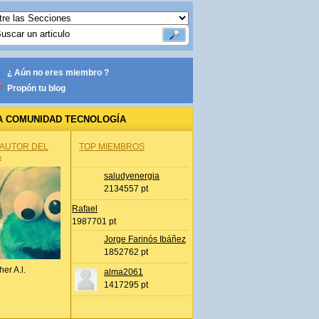
¿ Aún no eres miembro ?
Propón tu blog
A COMUNIDAD TECNOLOGÍA
 AUTOR DEL
TOP MIEMBROS
A
saludyenergia
2134557 pt
Rafael
1987701 pt
Jorge Farinós Ibáñez
1852762 pt
her A.l.
alma2061
1417295 pt