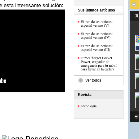
e esta interesante solución:
Sus últimos artículos
J
El tren de las noticias:
especial verano (V)
El tren de las noticias:
especial verano (IV)
El tren de las noticias:
especial verano (III)
TurboCharger Pocket
Power, cargador de
emergencia para tu móvil
para llevar en la cartera
Ver todos
Revista
Tecnología
e