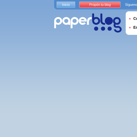
Inicio
Propón tu blog
Sígueno
Cu
E