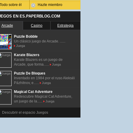
Todo sobre él
Hazte miembro
UEGOS EN ES.PAPERBLOG.COM
Arcade
Casino
Estrategia
Puzzle Bobble
Un clásico juego de Arcade. ......
Juega
Karate Blazers
Karate Blazers es un juego de
Arcade, que forma......
Juega
Puzzle De Bloques
Inventado en 1984 por el ruso Alekséi
Pázhitnov, e......
Juega
Magical Cat Adventure
Redescubre Magical Cat Adventure,
un juego de la......
Juega
Descubrir el espacio Juegos