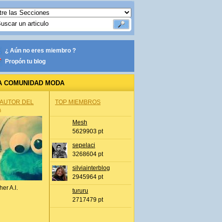
¿ Aún no eres miembro ?
Propón tu blog
A COMUNIDAD MODA
 AUTOR DEL
TOP MIEMBROS
A
Mesh
5629903 pt
sepelaci
3268604 pt
silviainterblog
2945964 pt
her A.l.
tururu
2717479 pt