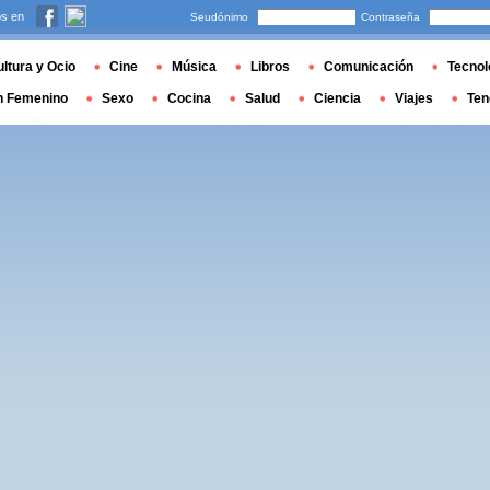
s en
Seudónimo
Contraseña
ltura y Ocio
Cine
Música
Libros
Comunicación
Tecnol
n Femenino
Sexo
Cocina
Salud
Ciencia
Viajes
Ten