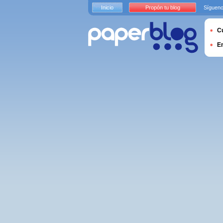
Inicio
Propón tu blog
Sígueno
Cu
E