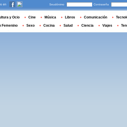
s en
Seudónimo
Contraseña
ltura y Ocio
Cine
Música
Libros
Comunicación
Tecnol
n Femenino
Sexo
Cocina
Salud
Ciencia
Viajes
Ten