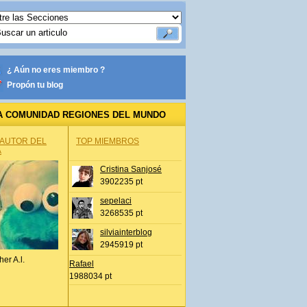
¿ Aún no eres miembro ?
Propón tu blog
A COMUNIDAD REGIONES DEL MUNDO
 AUTOR DEL
TOP MIEMBROS
A
Cristina Sanjosé
3902235 pt
sepelaci
3268535 pt
silviainterblog
2945919 pt
her A.l.
Rafael
1988034 pt