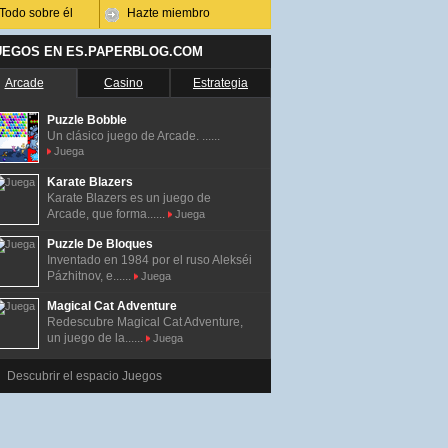
Todo sobre él
Hazte miembro
UEGOS EN ES.PAPERBLOG.COM
Arcade
Casino
Estrategia
Puzzle Bobble
Un clásico juego de Arcade. ......
Juega
Karate Blazers
Karate Blazers es un juego de
Arcade, que forma......
Juega
Puzzle De Bloques
Inventado en 1984 por el ruso Alekséi
Pázhitnov, e......
Juega
Magical Cat Adventure
Redescubre Magical Cat Adventure,
un juego de la......
Juega
Descubrir el espacio Juegos