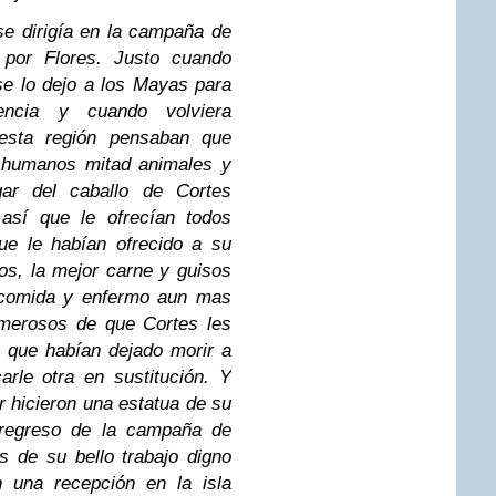
e dirigía en la campa
ña de
 por Flores. Justo cuando
se lo dejo a los Mayas para
ncia y cuando volviera
esta región pensaban que
d humanos mitad animales y
ar del caballo de Cortes
así que le ofrecían todos
ue le habían ofrecido a su
os, la mejor carne y guisos
o comida y enfermo aun mas
merosos de que Cortes les
r que habían dejado morir a
arle otra en sustitución. Y
r hicieron una estatua de su
 regreso de la campa
ña de
s de su bello trabajo digno
n una recepción en la isla