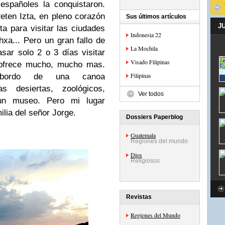
españoles la conquistaron.
Peten Izta, en pleno corazón
Sus últimos artículos
J
a para visitar las ciudades
Indonesia 22
hxa... Pero un gran fallo de
La Mochila
asar solo 2 o 3 días visitar
Visado Filipinas
o ofrece mucho, mucho mas.
Filipinas
 bordo de una canoa
s desiertas, zoológicos,
Ver todos
un museo. Pero mi lugar
ilia del se
ñ
or Jorge.
Dossiers Paperblog
Guatemala
Regiones del mundo
Dios
Religiosos
Revistas
Regiones del Mundo