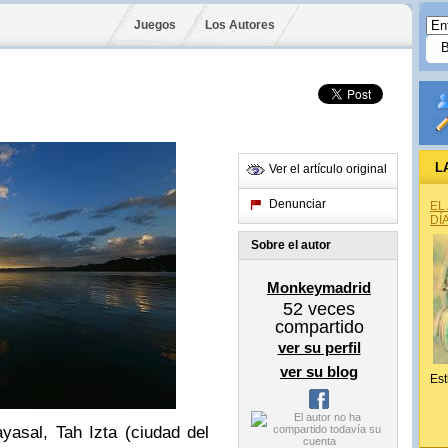
Juegos
Los Autores
L
Ver el artículo original
Denunciar
EL
DÍ
Sobre el autor
Monkeymadrid
52
veces
compartido
ver su perfil
ver su blog
Est
asal, Tah Izta (ciudad del