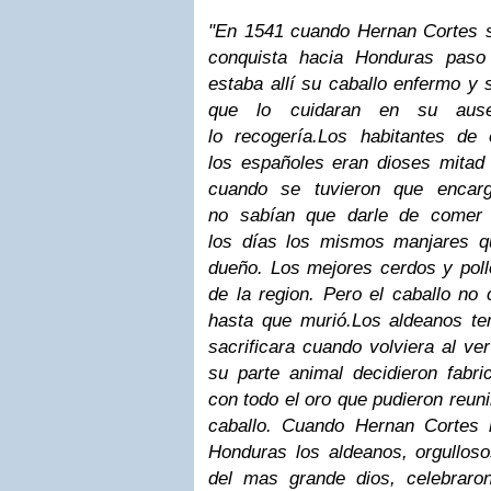
"En 1541 cuando Hernan Cortes s
conquista hacia Honduras paso
estaba
allí su caballo enfermo y 
que lo cuidaran en su ause
lo recogería.
Los habitantes de 
los españoles eran dioses mita
cuando se tuvieron que encarg
no sabían que darle de comer 
los días los mismos manjares q
due
ño. Los mejores cerdos y poll
de la region. Pero el caballo n
hasta que
murió.
Los aldeanos te
sacrificara cuando volviera al ve
su parte animal decidieron fabric
con todo el oro que pudieron reuni
caballo. Cuando Hernan Cortes
Honduras los aldeanos, orgulloso
del mas grande dios, celebraro