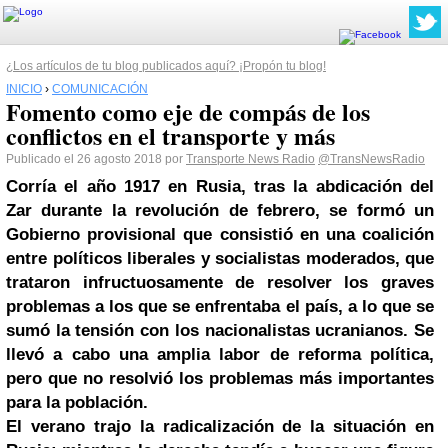
¿Los artículos de tu blog publicados aquí? ¡Propón tu blog!
INICIO
›
COMUNICACIÓN
Fomento como eje de compás de los
conflictos en el transporte y más
Publicado el 26 agosto 2018 por
Transporte News Radio
@TransNewsRadio
Corría el año 1917 en Rusia, tras la abdicación del
Zar durante la revolución de febrero, se formó un
Gobierno provisional que consistió en una coalición
entre políticos liberales y socialistas moderados, que
trataron infructuosamente de resolver los graves
problemas a los que se enfrentaba el país, a lo que se
sumó la tensión con los nacionalistas ucranianos. Se
llevó a cabo una amplia labor de reforma política,
pero que no resolvió los problemas más importantes
para la población.
El verano trajo la radicalización de la situación en