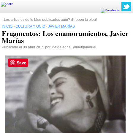
¿Los artículos de tu blog publicados aquí? ¡Propón tu blog!
INICIO
›
CULTURA Y OCIO
›
JAVIER MARÍAS
Fragmentos: Los enamoramientos, Javier
Marías
Publicado el 09 abril 2015 por
Metgaladriel
@metgaladriel
Save