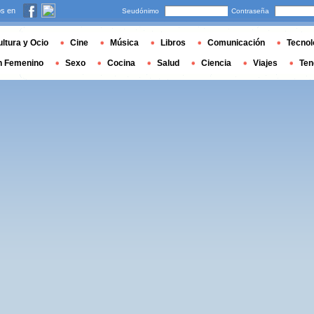
s en
Seudónimo
Contraseña
ltura y Ocio
Cine
Música
Libros
Comunicación
Tecnol
n Femenino
Sexo
Cocina
Salud
Ciencia
Viajes
Ten