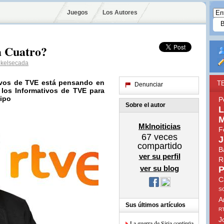
Juegos
Los Autores
a Cuatro?
kelsecada
ativos de TVE está pensando en
T
Denunciar
 los Informativos de TVE para
uipo
P
Sobre el autor
L
M
Mklnoiticias
F
67
veces
J
compartido
B
ver su perfil
R
ver su blog
P
C
S
A
Sus últimos artículos
R
J
La guerra de Siria continúa