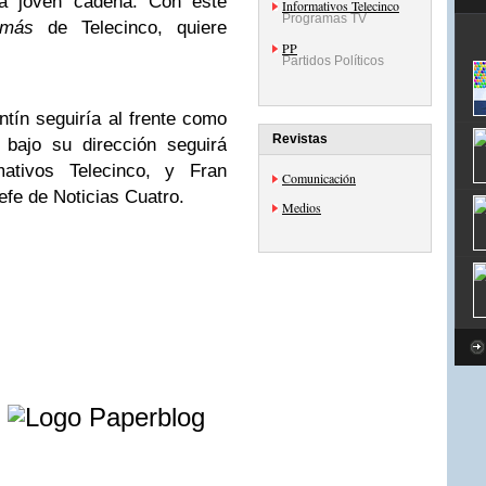
la joven cadena. Con este
Informativos Telecinco
Programas TV
más
de Telecinco, quiere
PP
Partidos Políticos
tín seguiría al frente como
Revistas
 bajo su dirección seguirá
mativos Telecinco, y Fran
Comunicación
jefe de Noticias Cuatro.
Medios
e