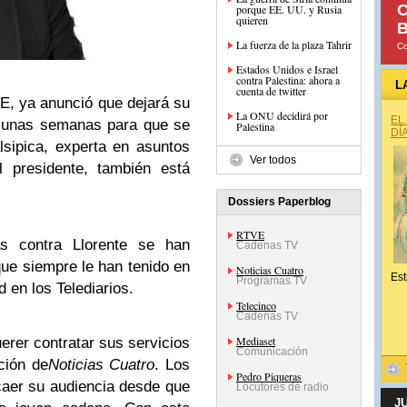
C
porque EE. UU. y Rusia
quieren
B
La fuerza de la plaza Tahrir
C
Estados Unidos e Israel
contra Palestina: ahora a
L
cuenta de twitter
E, ya anunció que dejará su
La ONU decidirá por
EL
r unas semanas para que se
Palestina
DÍ
lsipica, experta en asuntos
Ver todos
l presidente, también está
Dossiers Paperblog
RTVE
as contra Llorente se han
Cadenas TV
ue siempre le han tenido en
Noticias Cuatro
Est
Programas TV
d en los Telediarios.
Telecinco
Cadenas TV
Mediaset
erer contratar sus servicios
Comunicación
ción de
Noticias Cuatro
. Los
Pedro Piqueras
caer su audiencia desde que
Locutores de radio
J