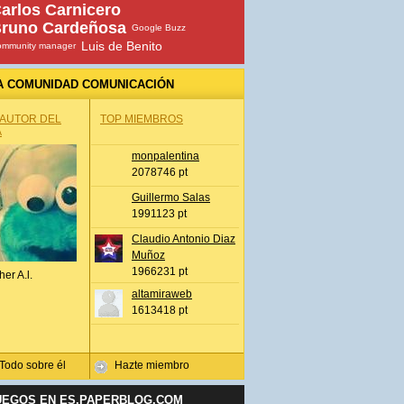
arlos Carnicero
runo Cardeñosa
Google Buzz
Luis de Benito
ommunity manager
A COMUNIDAD COMUNICACIÓN
 AUTOR DEL
TOP MIEMBROS
A
monpalentina
2078746 pt
Guillermo Salas
1991123 pt
Claudio Antonio Diaz
Muñoz
1966231 pt
her A.l.
altamiraweb
1613418 pt
Todo sobre él
Hazte miembro
UEGOS EN ES.PAPERBLOG.COM