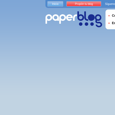
Inicio
Propón tu blog
Sígueno
Cu
E