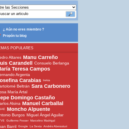
¿ Aún no eres miembro ?
Propón tu blog
EMAS POPULARES
Manu Carreño
edro Altares
uis Carandell
Consuelo Berlanga
aría Teresa Campos
ernando Argenta
osefina Carabias
Irekia
Sara Carbonero
artolomé Beltrán
osa María Artal
epe Domingo Castaño
Manuel Carballal
arlos Alsina
Moncho Alpuente
GAE
ntonio Burgos
Miguel Ángel Aguilar
TVE
Guillermo Fesser
Marcelino Madrigal
oan Barril
Google
La Sexta
Andrés Aberasturi