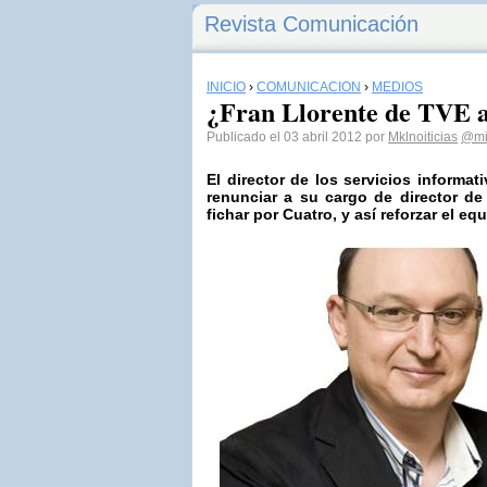
Revista Comunicación
INICIO
›
COMUNICACIÓN
›
MEDIOS
¿Fran Llorente de TVE 
Publicado el 03 abril 2012 por
Mklnoiticias
@mi
El director de los servicios inform
renunciar a su cargo de director de
fichar por Cuatro, y así reforzar el eq