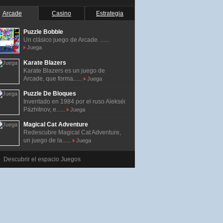
Arcade
Casino
Estrategia
Puzzle Bobble
Un clásico juego de Arcade. ......
Juega
Karate Blazers
Karate Blazers es un juego de
Arcade, que forma......
Juega
Puzzle De Bloques
Inventado en 1984 por el ruso Alekséi
Pázhitnov, e......
Juega
Magical Cat Adventure
Redescubre Magical Cat Adventure,
un juego de la......
Juega
Descubrir el espacio Juegos