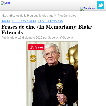
¿Los artículos de tu blog publicados aquí? ¡Propón tu blog!
INICIO
›
CULTURA Y OCIO
›
BLAKE EDWARDS
Frases de cine (In Memoriam): Blake
Edwards
Publicado el 16 diciembre 2010 por
Sepelaci
@Sepelaci
Save