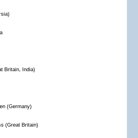
sia)
ca
m
t Britain, India)
aden (Germany)
ss (Great Britain)