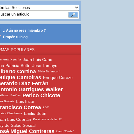
¿ Aún no eres miembro ?
Propón tu blog
EMAS POPULARES
Juan Luis Cano
rmenta Xynthia
na Patricia Botín
José Tamayo
lberto Cortina
Silvio Berlusconi
uique Camoiras
Enrique Cerezo
erardo Díaz Ferrán
ntonio Garrigues Walker
Perico Chicote
illermo Fariñas
Luis Irizar
an Bolonia
rancisco Correa
23-F
Emilio Botín
sia - Chechenia
uan Luis Cebrián
Presidencia de la UE
ey de Salud Sexual
osé Miguel Contreras
Caso 'Gürtel'