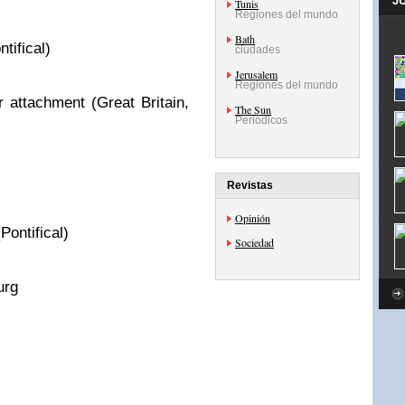
J
Tunis
Regiones del mundo
Bath
tifical)
ciudades
Jerusalem
Regiones del mundo
ar attachment (Great Britain,
The Sun
Periódicos
Revistas
Opinión
Pontifical)
Sociedad
urg