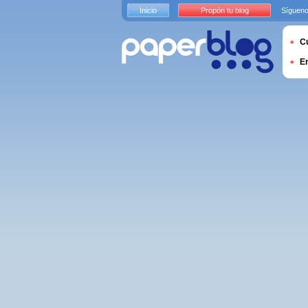
Inicio
Propón tu blog
Sígueno
Cu
E