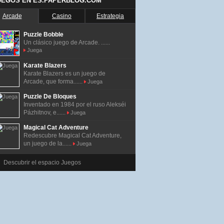
UEGOS EN ES.PAPERBLOG.COM
Arcade
Casino
Estrategia
Puzzle Bobble
Un clásico juego de Arcade. ......
Juega
Karate Blazers
Karate Blazers es un juego de
Arcade, que forma......
Juega
Puzzle De Bloques
Inventado en 1984 por el ruso Alekséi
Pázhitnov, e......
Juega
Magical Cat Adventure
Redescubre Magical Cat Adventure,
un juego de la......
Juega
Descubrir el espacio Juegos