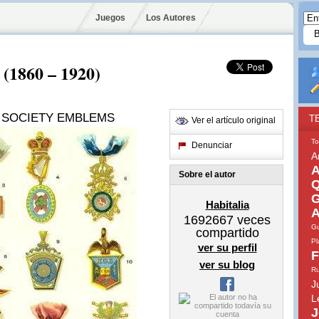
Juegos
Los Autores
 (1860 – 1920)
 SOCIETY EMBLEMS
T
Ver el artículo original
To
Denunciar
A
A
Sobre el autor
Q
G
Habitalia
A
1692667
veces
Gu
compartido
Pl
ver su perfil
F
ver su blog
Ru
J
L
J