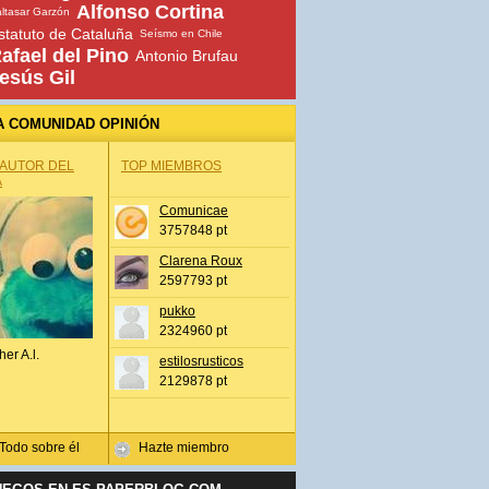
Alfonso Cortina
ltasar Garzón
statuto de Cataluña
Seísmo en Chile
afael del Pino
Antonio Brufau
esús Gil
A COMUNIDAD OPINIÓN
 AUTOR DEL
TOP MIEMBROS
A
Comunicae
3757848 pt
Clarena Roux
2597793 pt
pukko
2324960 pt
her A.l.
estilosrusticos
2129878 pt
Todo sobre él
Hazte miembro