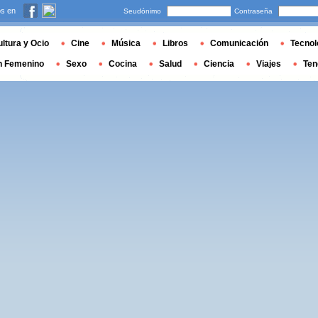
s en
Seudónimo
Contraseña
ltura y Ocio
Cine
Música
Libros
Comunicación
Tecnol
n Femenino
Sexo
Cocina
Salud
Ciencia
Viajes
Ten