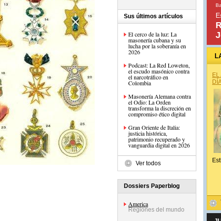
Ba
E
Sus últimos artículos
R
El cerco de la luz: La
J
masonería cubana y su
lucha por la soberanía en
2026
L
Podcast: La Red Loweton,
el escudo masónico contra
EL
el narcotráfico en
DÍ
Colombia
Masonería Alemana contra
el Odio: La Orden
transforma la discreción en
compromiso ético digital
Gran Oriente de Italia:
justicia histórica,
patrimonio recuperado y
vanguardia digital en 2026
Est
Ver todos
Dossiers Paperblog
America
Regiones del mundo