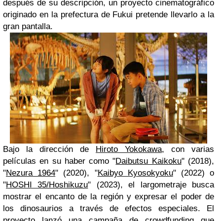
después de su descripción, un proyecto cinematográfico
originado en la prefectura de Fukui pretende llevarlo a la
gran pantalla.
Bajo la dirección de
Hiroto Yokokawa
, con varias
películas en su haber como "
Daibutsu Kaikoku
" (2018),
"
Nezura 1964
" (2020), "
Kaibyo Kyosokyoku
" (2022) o
"
HOSHI 35/Hoshikuzu
" (2023), el largometraje busca
mostrar el encanto de la región y expresar el poder de
los dinosaurios a través de efectos especiales. El
proyecto lanzó una campaña de crowdfunding que