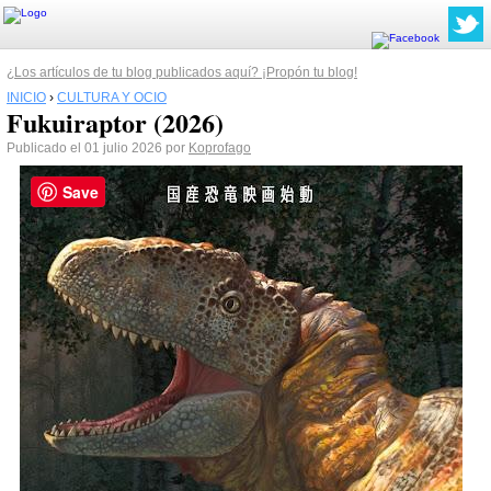
¿Los artículos de tu blog publicados aquí? ¡Propón tu blog!
INICIO
›
CULTURA Y OCIO
Fukuiraptor (2026)
Publicado el 01 julio 2026 por
Koprofago
Save