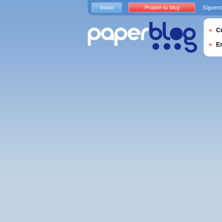
Inicio
Propón tu blog
Sígueno
Cu
E