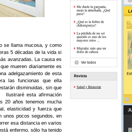
Me duele la garganta,
mojo la almohada. ¿Qué
L
pasa?
¿Qué es la fiebre de
EL
chikungunya?
DÍ
La pérdida de un ser
querido es uno de los
mayores retos ...
go se llama mucosa, y como
Migraña: más que un
dolor de cabeza
eras 5 décadas de la vida si
más avanzadas. La causa es
Ver todos
s que mueren diariamente es
ona adelgazamiento de esta
Est
Revista
ra las funcionas que ella
Salud y Bienestar
 estarán disminuidas, sin que
.
Ilustraré esta afirmación
os 20 años tenemos mucha
l, elasticidad y fuerza que
J
en unos pocos segundos, en
rrer esa distancia en varios
está enfermo, sólo ha tenido