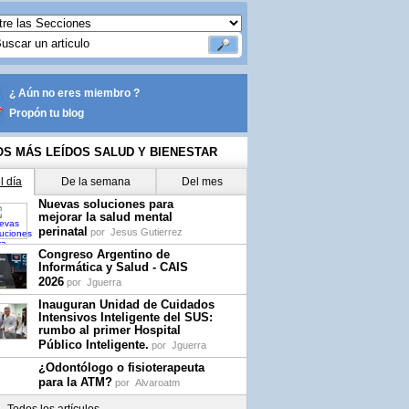
¿ Aún no eres miembro ?
Propón tu blog
OS MÁS LEÍDOS SALUD Y BIENESTAR
l día
De la semana
Del mes
Nuevas soluciones para
mejorar la salud mental
perinatal
por
Jesus Gutierrez
Congreso Argentino de
Informática y Salud - CAIS
2026
por
Jguerra
Inauguran Unidad de Cuidados
Intensivos Inteligente del SUS:
rumbo al primer Hospital
Público Inteligente.
por
Jguerra
¿Odontólogo o fisioterapeuta
para la ATM?
por
Alvaroatm