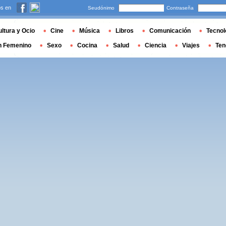
s en
Seudónimo
Contraseña
ltura y Ocio
Cine
Música
Libros
Comunicación
Tecnol
n Femenino
Sexo
Cocina
Salud
Ciencia
Viajes
Ten