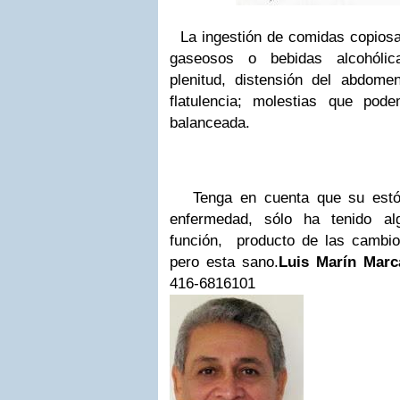
La ingestión de comidas copios
gaseosos o bebidas alcohólic
plenitud, distensión del abdome
flatulencia; molestias que pod
balanceada.
Tenga en cuenta que su estóm
enfermedad, sólo ha tenido al
función, producto de las cambios
pero esta sano.
Luis Marín Marc
416-6816101