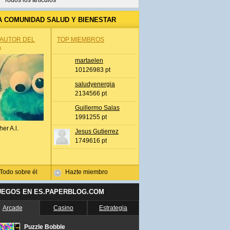
Todos los artículos
A COMUNIDAD SALUD Y BIENESTAR
 AUTOR DEL
TOP MIEMBROS
A
martaelen
10126983 pt
saludyenergia
2134566 pt
Guillermo Salas
1991255 pt
her A.l.
Jesus Gutierrez
1749616 pt
Todo sobre él
Hazte miembro
UEGOS EN ES.PAPERBLOG.COM
Arcade
Casino
Estrategia
Puzzle Bobble