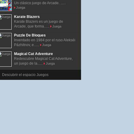
Un clásico juego de Arcade. ......
Juega
Karate Blazers
Karate Blazers es un juego de
Arcade, que forma......
Juega
Puzzle De Bloques
Inventado en 1984 por el ruso Alekséi
Pázhitnov, e......
Juega
Magical Cat Adventure
Redescubre Magical Cat Adventure,
un juego de la......
Juega
Descubrir el espacio Juegos