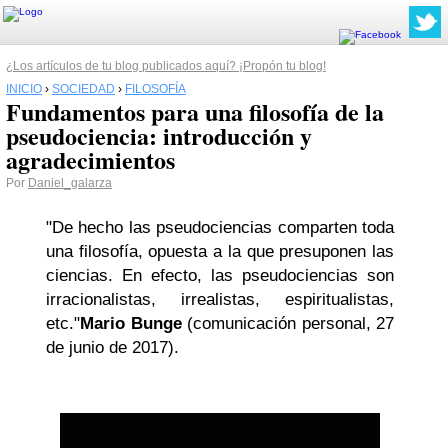
¿Los artículos de tu blog publicados aquí? ¡Propón tu blog!
INICIO
›
SOCIEDAD
›
FILOSOFÍA
Fundamentos para una filosofía de la
pseudociencia: introducción y
agradecimientos
Por
Daniel_galarza
"De hecho las pseudociencias comparten toda
una filosofía, opuesta a la que presuponen las
ciencias. En efecto, las pseudociencias son
irracionalistas, irrealistas, espiritualistas,
etc."
Mario Bunge
(comunicación personal, 27
de junio de 2017).