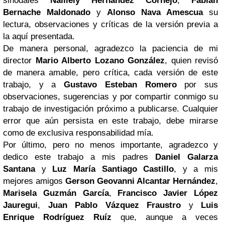
sinodales
Nalliely Hernández Cornejo
,
Fabián
Bernache Maldonado
y
Alonso Nava Amescua
su
lectura, observaciones y críticas de la versión previa a
la aquí presentada.
De manera personal, agradezco la paciencia de mi
director
Mario Alberto Lozano González
, quien revisó
de manera amable, pero crítica, cada versión de este
trabajo, y a
Gustavo Esteban Romero
por sus
observaciones, sugerencias y por compartir conmigo su
trabajo de investigación próximo a publicarse. Cualquier
error que aún persista en este trabajo, debe mirarse
como de exclusiva responsabilidad mía.
Por último, pero no menos importante, agradezco y
dedico este trabajo a mis padres
Daniel Galarza
Santana
y
Luz María Santiago Castillo
, y a mis
mejores amigos
Gerson Geovanni Alcantar Hernández
,
Marisela Guzmán García
,
Francisco Javier López
Jauregui
,
Juan Pablo Vázquez Fraustro
y
Luis
Enrique Rodríguez Ruíz
que, aunque a veces