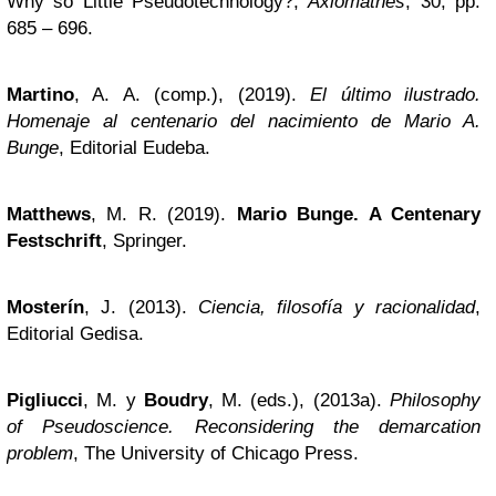
Why so Little Pseudotechnology?,
Axiomathes
, 30, pp.
685 – 696.
Martino
, A. A. (comp.), (2019).
El último ilustrado.
Homenaje al centenario del nacimiento de Mario A.
Bunge
, Editorial Eudeba.
Matthews
, M. R. (2019).
Mario Bunge. A Centenary
Festschrift
, Springer.
Mosterín
, J. (2013).
Ciencia, filosofía y racionalidad
,
Editorial Gedisa.
Pigliucci
, M. y
Boudry
, M. (eds.), (2013a).
Philosophy
of Pseudoscience. Reconsidering the demarcation
problem
, The University of Chicago Press.