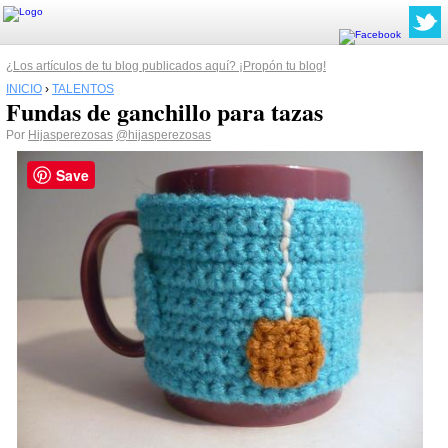
¿Los artículos de tu blog publicados aquí? ¡Propón tu blog!
INICIO
›
TALENTOS
Fundas de ganchillo para tazas
Por
Hijasperezosas
@hijasperezosas
Save