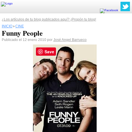
¿Los artículos de tu blog publicados aquí? ¡Propón tu blog!
INICIO
›
CINE
Funny People
Publicado el 12 enero 2010 por
José Angel Barrueco
Save