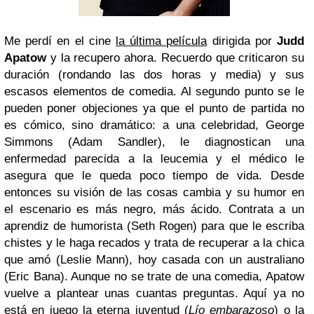
Me perdí en el cine
la última película
dirigida por
Judd
Apatow
y la recupero ahora. Recuerdo que criticaron su
duración (rondando las dos horas y media) y sus
escasos elementos de comedia. Al segundo punto se le
pueden poner objeciones ya que el punto de partida no
es cómico, sino dramático: a una celebridad, George
Simmons (Adam Sandler), le diagnostican una
enfermedad parecida a la leucemia y el médico le
asegura que le queda poco tiempo de vida. Desde
entonces su visión de las cosas cambia y su humor en
el escenario es más negro, más ácido. Contrata a un
aprendiz de humorista (Seth Rogen) para que le escriba
chistes y le haga recados y trata de recuperar a la chica
que amó (Leslie Mann), hoy casada con un australiano
(Eric Bana). Aunque no se trate de una comedia, Apatow
vuelve a plantear unas cuantas preguntas. Aquí ya no
está en juego la eterna juventud (
Lío embarazoso
) o la