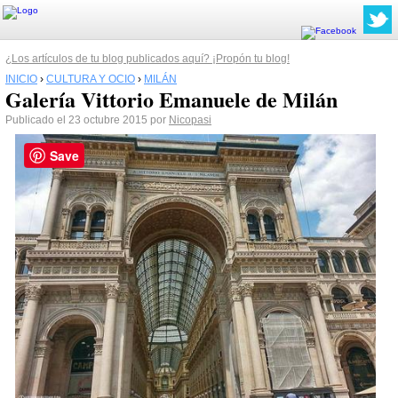
¿Los artículos de tu blog publicados aquí? ¡Propón tu blog!
INICIO
›
CULTURA Y OCIO
›
MILÁN
Galería Vittorio Emanuele de Milán
Publicado el 23 octubre 2015 por
Nicopasi
Save