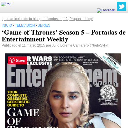
¿Los artículos de tu blog publicados aquí? ¡Propón tu blog!
INICIO
›
TELEVISIÓN
›
SERIES
‘Game of Thrones’ Season 5 – Portadas de
Entertainment Weekly
Publicado el 11 marzo 2015 por
Julio Lorente Camarero
@todoSyFy
Save