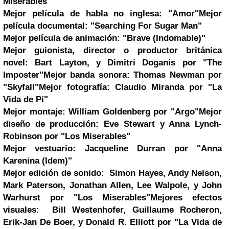
Miserables"
Mejor película de habla no inglesa:
"Amor"
Mejor
película documental:
"Searching For Sugar Man"
Mejor película de animación:
"Brave (Indomable)"
Mejor guionista, director o productor británica
novel:
Bart Layton, y Dimitri Doganis por "The
Imposter"
Mejor banda sonora:
Thomas Newman
por
"Skyfall"
Mejor fotografía:
Claudio Miranda por "La
Vida de Pi"
Mejor montaje:
William Goldenberg por "Argo"
Mejor
diseño de producción:
Eve Stewart y Anna Lynch-
Robinson por "Los Miserables"
Mejor vestuario:
Jacqueline Durran por "Anna
Karenina (Idem)"
Mejor edición de sonido:
Simon Hayes, Andy Nelson,
Mark Paterson, Jonathan Allen,
Lee
Walpole, y John
Warhurst por "Los Miserables"
Mejores efectos
visuales:
Bill Westenhofer, Guillaume Rocheron,
Erik-Jan De Boer, y Donald R. Elliott por "La Vida de