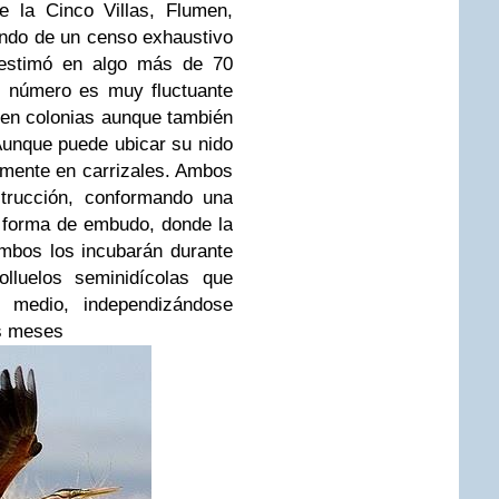
 la Cinco Villas, Flumen,
ndo de un censo exhaustivo
 estimó en algo más de 70
u número es muy fluctuante
 en colonias aunque también
 Aunque puede ubicar su nido
amente en carrizales. Ambos
trucción, conformando una
 forma de embudo, donde la
mbos los incubarán durante
lluelos seminidícolas que
medio, independizándose
os meses