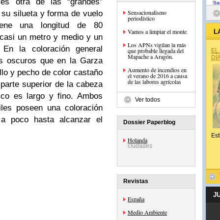
es otra de las “grandes”
Sensacionalismo
 su silueta y forma de vuelo
periodístico
ene una longitud de 80
Vamos a limpiar el monte
L
casi un metro y medio y un
Los APNs vigilan la más
 En la coloración general
que probable llegada del
EL
Mapache a Aragón.
DÍ
ás oscuros que en la Garza
Aumento de incendios en
ello y pecho de color castaño
el verano de 2016 a causa
de las labores agrícolas
a parte superior de la cabeza
ico es largo y fino. Ambos
Ver todos
iles poseen una coloración
 a poco hasta alcanzar el
Dossier Paperblog
Est
Holanda
ciudades
Revistas
J
España
Medio Ambiente