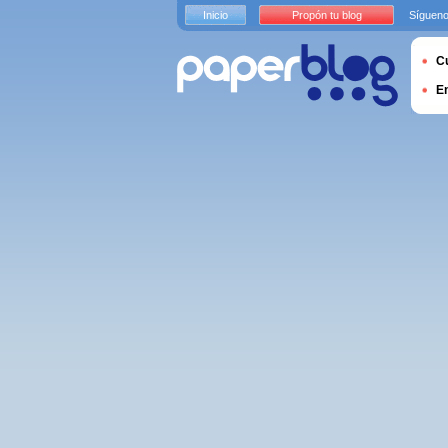
Inicio
Propón tu blog
Sígueno
Cu
E