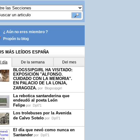
¿ Aún no eres miembro ?
Propón tu blog
OS MÁS LEÍDOS ESPAÑA
l día
De la semana
Del mes
BLOGSSIPGIRL HA VISITADO:
EXPOSICIÓN "ALFONSO.
CUIDADO CON LA MEMORIA".
EN PALACIO DE LA LONJA,
ZARAGOZA.
por
Blogssipgirl
La rebotica santanderina que
endeudó al poeta León
Felipe
por
Dpl71
Los trolebuses por la Avenida
de Calvo Sotelo
por
Dpl71
El día que nevó como nunca en
Santander
por
Dpl71