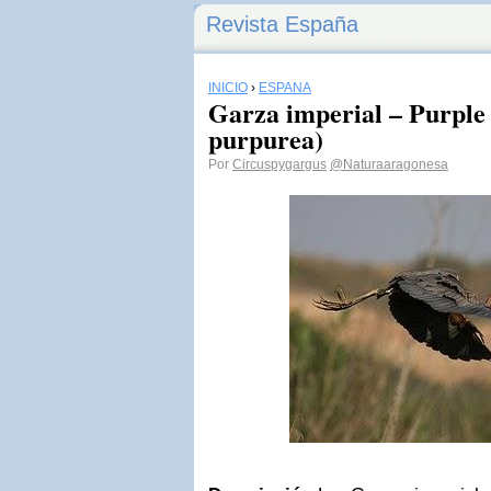
Revista España
INICIO
›
ESPAÑA
Garza imperial – Purple
purpurea)
Por
Circuspygargus
@Naturaaragonesa