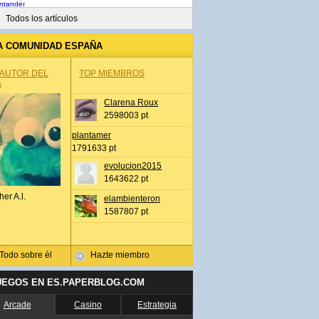
Todos los artículos
A COMUNIDAD ESPAÑA
 AUTOR DEL
TOP MIEMBROS
A
Clarena Roux
2598003 pt
plantamer
1791633 pt
evolucion2015
1643622 pt
her A.l.
elambienteron
1587807 pt
Todo sobre él
Hazte miembro
UEGOS EN ES.PAPERBLOG.COM
Arcade
Casino
Estrategia