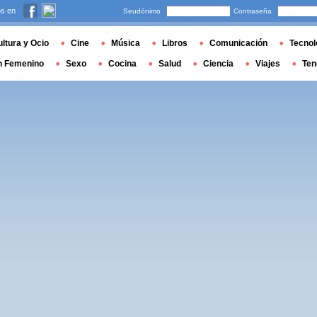
s en
Seudónimo
Contraseña
ltura y Ocio
Cine
Música
Libros
Comunicación
Tecnol
n Femenino
Sexo
Cocina
Salud
Ciencia
Viajes
Ten