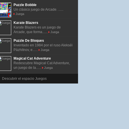
Puzzle Bobble
Un clásico juego de Arcade. ......
Juega
Karate Blazers
Karate Blazers es un juego de
Arcade, que forma......
Juega
Puzzle De Bloques
Inventado en 1984 por el ruso Alekséi
Pázhitnov, e......
Juega
Magical Cat Adventure
Redescubre Magical Cat Adventure,
un juego de la......
Juega
Descubrir el espacio Juegos