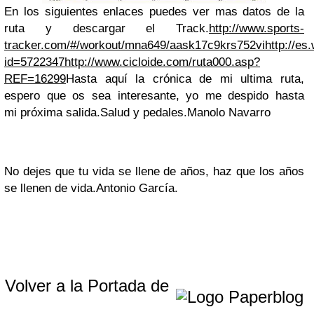
En los siguientes enlaces puedes ver mas datos de la
ruta y descargar el Track.
http://www.sports-
tracker.com/#/workout/mna649/aask17c9krs752vi
http://es
id=5722347
http://www.cicloide.com/ruta000.asp?
REF=16299
Hasta aquí la crónica de mi ultima ruta,
espero que os sea interesante, yo me despido hasta
mi próxima salida.
Salud y pedales.
Manolo Navarro
No dejes que tu vida se llene de años, haz que los años
se llenen de vida.
Antonio García.
Volver a la Portada de