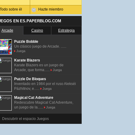
Todo sobre él
Hazte miembro
UEGOS EN ES.PAPERBLOG.COM
Arcade
Casino
Estrategia
Puzzle Bobble
Un clásico juego de Arcade. ......
Juega
Karate Blazers
Karate Blazers es un juego de
Arcade, que forma......
Juega
Puzzle De Bloques
Inventado en 1984 por el ruso Alekséi
Pázhitnov, e......
Juega
Magical Cat Adventure
Redescubre Magical Cat Adventure,
un juego de la......
Juega
Descubrir el espacio Juegos