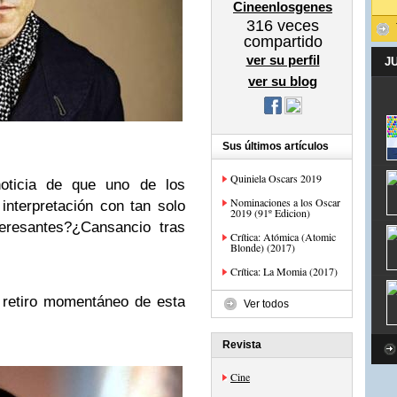
Cineenlosgenes
316
veces
compartido
ver su perfil
J
ver su blog
Sus últimos artículos
Quiniela Oscars 2019
noticia de que uno de los
Nominaciones a los Oscar
interpretación con tan solo
2019 (91º Edicion)
teresantes?¿Cansancio tras
Crítica: Atómica (Atomic
Blonde) (2017)
Crítica: La Momia (2017)
 retiro momentáneo de esta
Ver todos
Revista
Cine