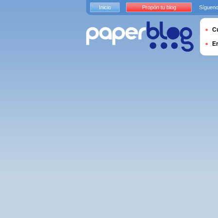
Inicio
Propón tu blog
Sígueno
Cu
E