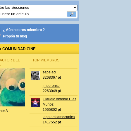
¿ Aún no eres miembro ?
Propón tu blog
A COMUNIDAD CINE
 AUTOR DEL
TOP MIEMBROS
A
sepelaci
3268367 pt
jmporense
2263049 pt
Claudio Antonio Diaz
Muñoz
1965802 pt
her A.l.
lapalomitamecanica
1417552 pt