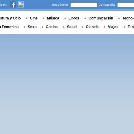
s en
Seudónimo
Contraseña
ltura y Ocio
Cine
Música
Libros
Comunicación
Tecnol
n Femenino
Sexo
Cocina
Salud
Ciencia
Viajes
Ten