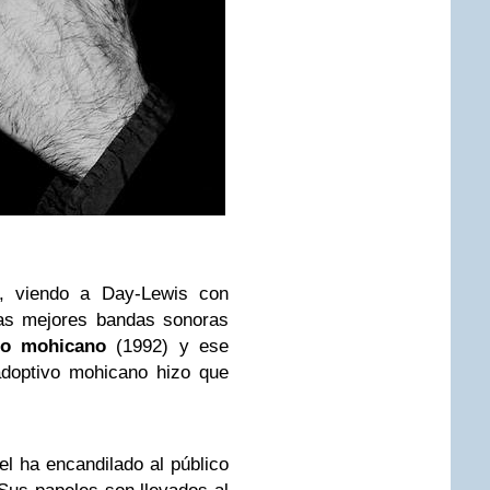
e, viendo a Day-Lewis con
las mejores bandas sonoras
imo mohicano
(1992) y ese
adoptivo mohicano hizo que
l ha encandilado al público