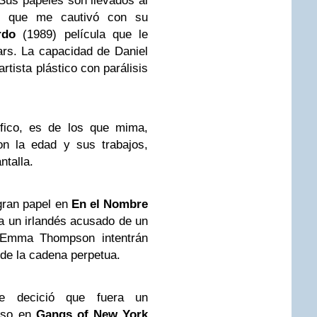
. Sus papeles son llevados al
o que me cautivó con su
erdo
(1989) película que le
ars. La capacidad de Daniel
 artista plástico con parálisis
ifico, es de los que mima,
on la edad y sus trabajos,
ntalla.
gran papel en
En el Nombre
 a un irlandés acusado de un
a Emma Thompson intentrán
 de la cadena perpetua.
se decició que fuera un
oso en
Gangs of New York