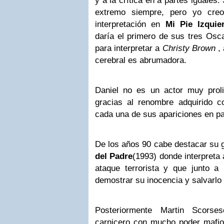
y a la crítica en a partes iguales
extremo siempre, pero yo cre
interpretación en
Mi Pie Izqui
daría el primero de sus tres Osc
para interpretar a
Christy Brown
,
cerebral es abrumadora.
Daniel no es un actor muy prol
gracias al renombre adquirido c
cada una de sus apariciones en pa
De los años 90 cabe destacar su 
del Padre
(1993) donde interpreta
ataque terrorista y que junto 
demostrar su inocencia y salvarlo
Posteriormente Martin Scorse
carnicero con mucho poder mafi