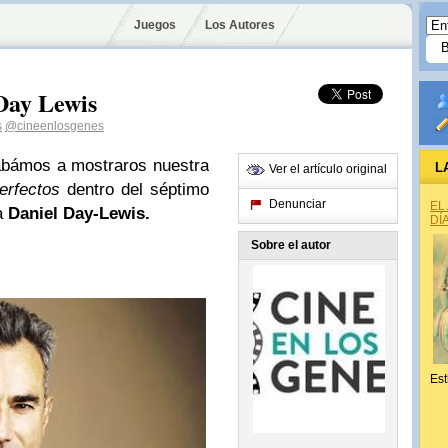
Juegos
Los Autores
 Day Lewis
s
@cineenlosgenes
abámos a mostraros nuestra
L
Ver el artículo original
erfectos
dentro del séptimo
Denunciar
EL
 a
Daniel Day-Lewis.
DÍ
Sobre el autor
Est