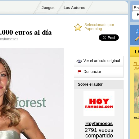
Juegos
Los Autores
Seleccionado por
000 euros al día
Paperblog
oyfamosos
L
Ver el artículo original
EL
DÍ
Denunciar
Sobre el autor
Est
Hoyfamosos
2791
veces
compartido