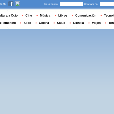
s en
Seudónimo
Contraseña
ltura y Ocio
Cine
Música
Libros
Comunicación
Tecnol
n Femenino
Sexo
Cocina
Salud
Ciencia
Viajes
Ten