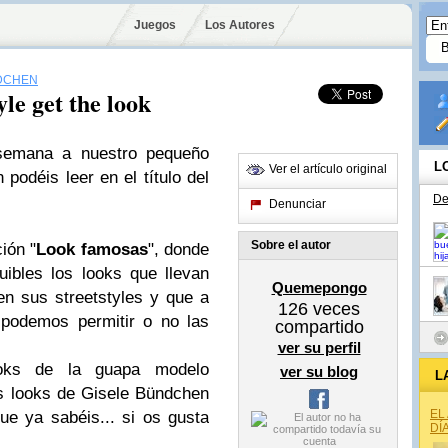
Juegos
Los Autores
DCHEN
le get the look
 semana a nuestro pequeño
L
Ver el artículo original
podéis leer en el título del
De
Denunciar
Sobre el autor
ión "
Look famosas
", donde
uibles los looks que llevan
Quemepongo
en sus streetstyles y que a
126
veces
podemos permitir o no las
compartido
ver su perfil
ooks de la guapa modelo
ver su blog
L
os looks de Gisele Bündchen
EL
ue ya sabéis... si os gusta
DÍ