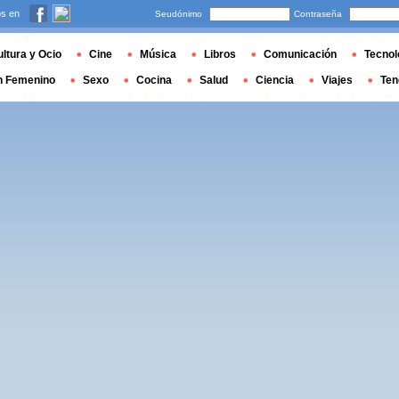
s en
Seudónimo
Contraseña
ltura y Ocio
Cine
Música
Libros
Comunicación
Tecnol
n Femenino
Sexo
Cocina
Salud
Ciencia
Viajes
Ten