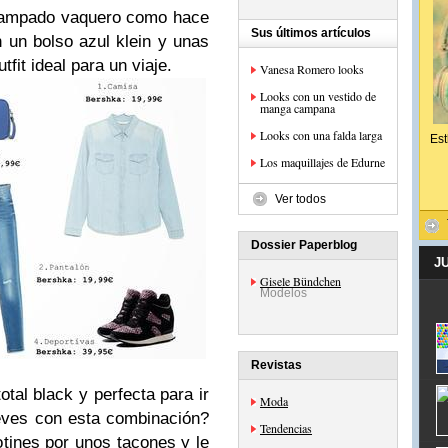
stampado vaquero como hace
Sus últimos artículos
un bolso azul klein y unas
tfit ideal para un viaje.
Vanesa Romero looks
Looks con un vestido de
manga campana
Looks con una falda larga
Est
Los maquillajes de Edurne
Ver todos
Dossier Paperblog
J
Gisele Bündchen
Modelos
Revistas
tal black y perfecta para ir
Moda
reves con esta combinación?
Tendencias
otines por unos tacones y le