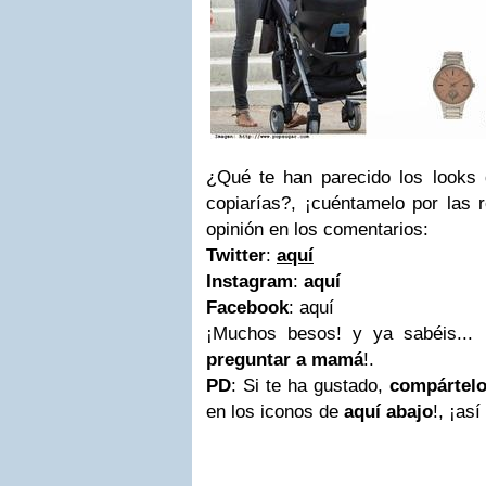
¿Qué te han parecido los looks
copiarías?, ¡cuéntamelo por las 
opinión en los comentarios:
Twitter
:
aquí
Instagram
:
aquí
Facebook
:
aquí
¡Muchos besos! y ya sabéis... 
preguntar a mamá
!.
PD
: Si te ha gustado,
compártel
en los iconos de
aquí abajo
!, ¡as