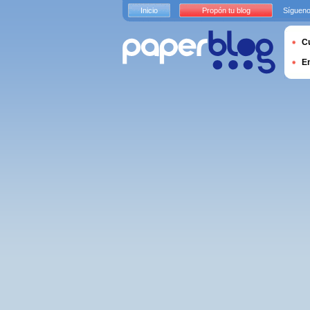
Inicio
Propón tu blog
Sígueno
Cu
E