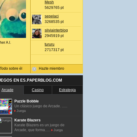
Mesh
5629765 pt
sepelaci
3268535 pt
silviainterblog
2945919 pt
her A.l.
tururu
2717317 pt
Todo sobre él
Hazte miembro
UEGOS EN ES.PAPERBLOG.COM
Arcade
Casino
Estrategia
Puzzle Bobble
Un clásico juego de Arcade. ......
Juega
Karate Blazers
Karate Blazers es un juego de
Arcade, que forma......
Juega