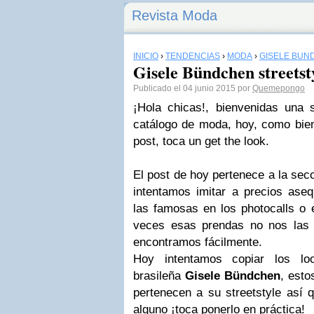
Revista Moda
INICIO
›
TENDENCIAS
›
MODA
›
GISELE BÜN
Gisele Bündchen streetsty
Publicado el 04 junio 2015 por
Quemepongo
¡Hola chicas!, bienvenidas una
catálogo de moda, hoy, como bien 
post, toca un get the look.
El post de hoy pertenece a la secc
intentamos imitar a precios aseq
las famosas en los photocalls o 
veces esas prendas no nos las 
encontramos fácilmente.
Hoy intentamos copiar los l
brasileña
Gisele Bündchen
, est
pertenecen a su streetstyle así q
alguno ¡toca ponerlo en práctica!