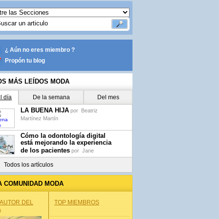
¿ Aún no eres miembro ?
Propón tu blog
OS MÁS LEÍDOS MODA
l día
De la semana
Del mes
LA BUENA HIJA
por
Beatriz
Martínez Martín
Cómo la odontología digital
está mejorando la experiencia
de los pacientes
por
Jane
Todos los artículos
A COMUNIDAD MODA
 AUTOR DEL
TOP MIEMBROS
A