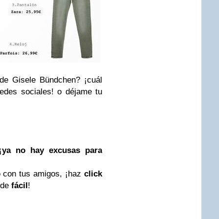
 de Gisele Bündchen? ¡cuál
redes sociales! o déjame tu
¡
ya no hay excusas para
o
con tus amigos, ¡haz
click
í de
fácil
!