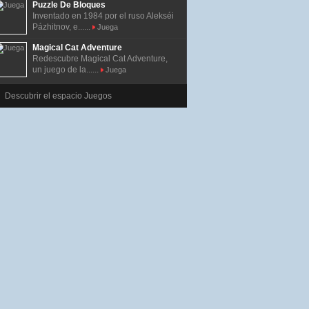
Puzzle De Bloques
Inventado en 1984 por el ruso Alekséi
Pázhitnov, e......
Juega
Magical Cat Adventure
Redescubre Magical Cat Adventure,
un juego de la......
Juega
Descubrir el espacio Juegos