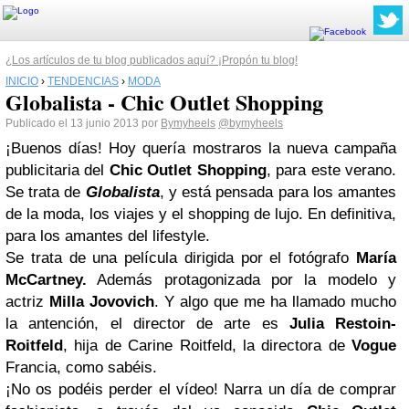
¿Los artículos de tu blog publicados aquí? ¡Propón tu blog!
INICIO
›
TENDENCIAS
›
MODA
Globalista - Chic Outlet Shopping
Publicado el 13 junio 2013 por
Bymyheels
@bymyheels
¡Buenos días! Hoy quería mostraros la nueva campaña
publicitaria del
Chic Outlet Shopping
, para este verano.
Se trata de
Globalista
, y está pensada para los amantes
de la moda, los viajes y el shopping de lujo. En definitiva,
para los amantes del lifestyle.
Se trata de una película dirigida por el fotógrafo
María
McCartney.
Además protagonizada por la modelo y
actriz
Milla Jovovich
. Y algo que me ha llamado mucho
la antención, el director de arte es
Julia Restoin-
Roitfeld
, hija de Carine Roitfeld, la directora de
Vogue
Francia, como sabéis.
¡No os podéis perder el vídeo! Narra un día de comprar