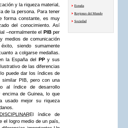
cación y la riqueza material,
España
da de la persona. Para tener
Regiones del Mundo
de forma constante, es muy
Sociedad
zado del conocimiento. Así
ial –normalmente el
PIB
per
s y medios de comunicación
éxito, siendo sumamente
cuanto a colgarse medallas.
 en la España del
PP
y sus
ustrativo de las diferencias
lo puede dar los índices de
similar PIB, pero con una
to al índice de desarrollo
r encima de Guinea, lo que
ha usado mejor su riqueza
adanos.
ISCIPLINAR
El índice de
 el logro medio de un país,