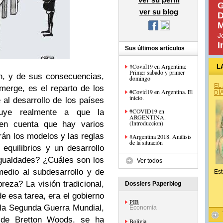
G
ver su blog
D
M
J
I
Sus últimos artículos
#Covid19 en Argentina:
L
Primer sabado y primer
n, y de sus consecuencias,
domingo
EL
erge, es el reparto de los
#Covid19 en Argentina. El
DÍ
inicio.
 al desarrollo de los países
#COVID19 en
buye realmente a que la
ARGENTINA.
(Introduccion)
en cuenta que hay varios
án los modelos y las reglas
#Argentina 2018. Análisis
de la situación
equilibrios y un desarrollo
gualdades? ¿Cuáles son los
Ver todos
edio al subdesarrollo y de
Est
breza? La visión tradicional,
Dossiers Paperblog
e esa tarea, era el gobierno
PIB
 la Segunda Guerra Mundial,
Economía
s de Bretton Woods, se ha
Bolivia