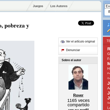
Juegos
Los Autores
o, pobreza y
T
Ver el artículo original
R
Denunciar
G
F
Sobre el autor
M
H
Pr
Gu
J
A
J
Rover
J
1165
veces
Se
compartido
L
ver su perfil