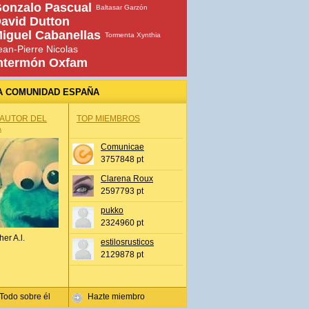
onzalo Pascual
Baltasar Garzón
avid Dutton
iguel Cabanellas
Tormenta Xynthia
ean-Pierre Nicolas
ntermón Oxfam
A COMUNIDAD ESPAÑA
 AUTOR DEL
TOP MIEMBROS
A
Comunicae
3757848 pt
Clarena Roux
2597793 pt
pukko
2324960 pt
her A.l.
estilosrusticos
2129878 pt
Todo sobre él
Hazte miembro