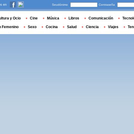
s en
Seudónimo
Contraseña
ltura y Ocio
Cine
Música
Libros
Comunicación
Tecnol
n Femenino
Sexo
Cocina
Salud
Ciencia
Viajes
Ten