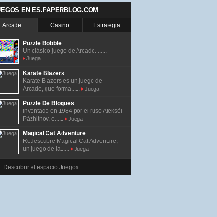
UEGOS EN ES.PAPERBLOG.COM
Arcade
Casino
Estrategia
Puzzle Bobble
Un clásico juego de Arcade. ......
Juega
Karate Blazers
Karate Blazers es un juego de
Arcade, que forma......
Juega
Puzzle De Bloques
Inventado en 1984 por el ruso Alekséi
Pázhitnov, e......
Juega
Magical Cat Adventure
Redescubre Magical Cat Adventure,
un juego de la......
Juega
Descubrir el espacio Juegos