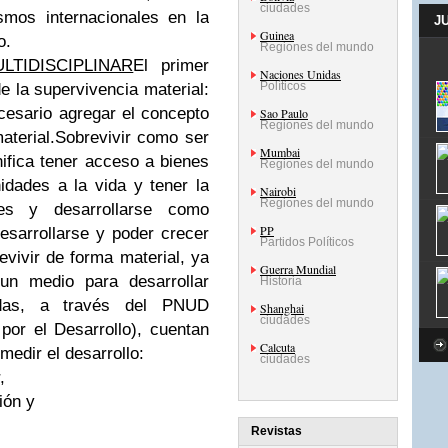
ciudades
smos internacionales en la
J
Guinea
o.
Regiones del mundo
TIDISCIPLINAR
El primer
Naciones Unidas
Políticos
e la supervivencia material:
cesario agregar el concepto
Sao Paulo
Regiones del mundo
aterial.Sobrevivir como ser
Mumbai
fica tener acceso a bienes
Regiones del mundo
dades a la vida y tener la
Nairobi
Regiones del mundo
nes y desarrollarse como
PP
sarrollarse y poder crecer
Partidos Políticos
vivir de forma material, ya
Guerra Mundial
un medio para desarrollar
Historia
idas, a través del PNUD
Shanghai
ciudades
por el Desarrollo), cuentan
Calcuta
medir el desarrollo:
ciudades
,
ión y
Revistas