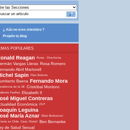
¿ Aún no eres miembro ?
Propón tu blog
EMAS POPULARES
onald Reagan
Rusia - Chechenia
ermán Vargas Lleras
Rosa Romero
ernando Abril Martorell
ichel Sapin
Plan Bolonia
Fernando Mora
umberto Baena
Cristóbal Montoro
esidencia de la UE
Elizabeth II
illermo Fariñas
osé Miguel Contreras
ctualidad Económica
23-F
oaquín Leguina
osé María Aznar
Silvio Berlusconi
Ben Bernanke
ísmo en Chile
Caso 'Gürtel'
ey de Salud Sexual