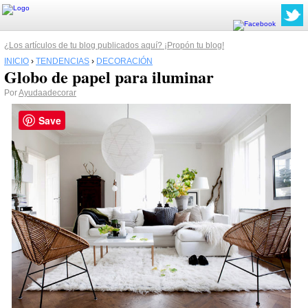
¿Los artículos de tu blog publicados aquí? ¡Propón tu blog!
INICIO
›
TENDENCIAS
›
DECORACIÓN
Globo de papel para iluminar
Por
Ayudaadecorar
Save