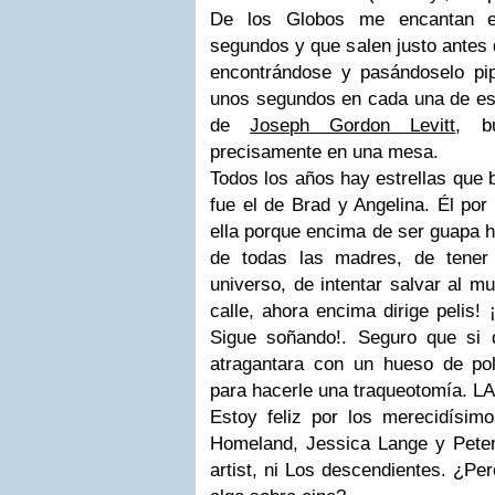
De los Globos me encantan e
segundos y que salen justo antes d
encontrándose y pasándoselo pi
unos segundos en cada una de es
de
Joseph Gordon Levitt
, b
precisamente en una mesa.
Todos los años hay estrellas que b
fue el de
Brad
y
Angelina.
Él por 
ella porque encima de ser guapa ha
de todas las madres, de tener
universo, de intentar salvar al m
calle, ahora encima dirige pelis
Sigue soñando!
. Seguro que si 
atragantara con un hueso de pol
para hacerle una traqueotomía. L
Estoy feliz por los merecidísim
Homeland
,
Jessica Lange
y
Pete
artist
, ni
Los descendientes
. ¿Per