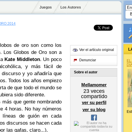
Juegos
Los Autores
ORO 2014
Globos de oro son como los
L
Ver el artículo original
o. Los Globos de Oro son a
a
Kate Middleton
. Un poco
Denunciar
EL
DÍ
lcohólica, y más fácil de
Sobre el autor
 discurso y yo añadiría que
os. Todos los años empiezo
Mellamomer
arta de que todo el mundo se
23
veces
biera sido diferente.
compartido
es más que gente nombrando
ver su perfil
te 4 horas. No hay números
ver su blog
Est
 líneas de guión en cada
los discursos se hacen cada
r las gafas, claro...).