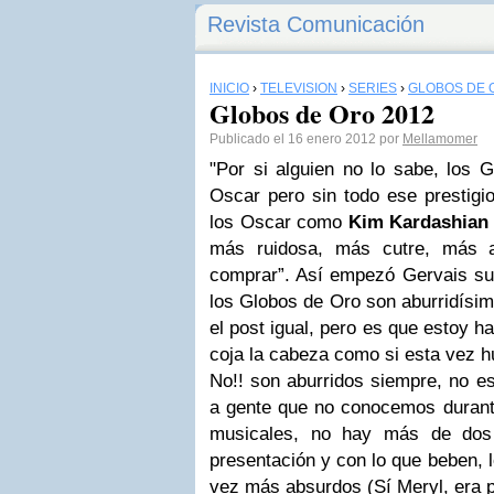
Revista Comunicación
INICIO
›
TELEVISIÓN
›
SERIES
›
GLOBOS DE 
Globos de Oro 2012
Publicado el 16 enero 2012 por
Mellamomer
"Por si alguien no lo sabe, los 
Oscar pero sin todo ese prestigi
los Oscar como
Kim Kardashian
más ruidosa, más cutre, más a
comprar”. Así empezó
Gervais
su
los
Globos de Oro
son aburridísim
el post igual, pero es que estoy h
coja la cabeza como si esta vez hu
No!! son aburridos siempre, no 
a gente que no conocemos duran
musicales, no hay más de dos
presentación y con lo que beben, 
vez más absurdos (Sí Meryl, era po