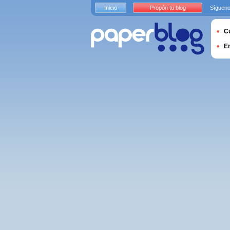
Inicio
Propón tu blog
Sígueno
Cu
E