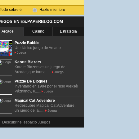
Todo sobre él
Hazte miembro
UEGOS EN ES.PAPERBLOG.COM
Arcade
Casino
Estrategia
Puzzle Bobble
Un clásico juego de Arcade. ......
Juega
Karate Blazers
Karate Blazers es un juego de
Arcade, que forma......
Juega
Puzzle De Bloques
Inventado en 1984 por el ruso Alekséi
Pázhitnov, e......
Juega
Magical Cat Adventure
Redescubre Magical Cat Adventure,
un juego de la......
Juega
Descubrir el espacio Juegos