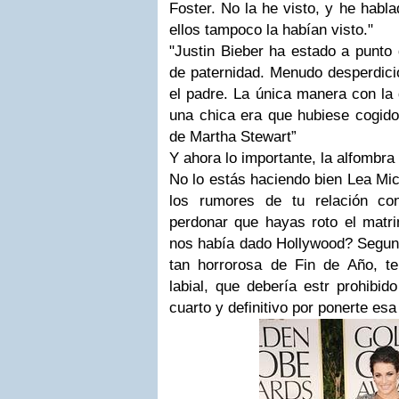
Foster
.
No la he visto, y he habl
ellos tampoco la habían visto."
"
Justin Bieber
ha estado a punto 
de paternidad. Menudo desperdicio
el padre. La única manera con la
una chica era que hubiese cogido 
de Martha Stewart”
Y ahora lo importante, la alfombra 
No lo estás haciendo bien
Lea Mic
los rumores de tu relación c
perdonar que hayas roto el matr
nos había dado Hollywood? Segund
tan horrorosa de Fin de Año, te
labial, que debería estr prohibi
cuarto y definitivo por ponerte esa 