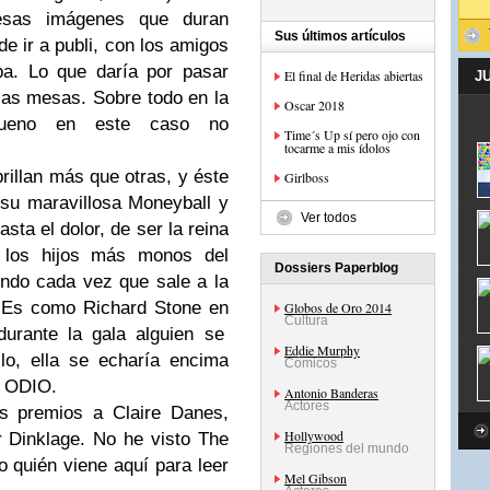
sas imágenes que duran
Sus últimos artículos
e ir a publi, con los amigos
pa. Lo que daría por pasar
El final de Heridas abiertas
J
as mesas. Sobre todo en la
Oscar 2018
ueno en este caso no
Time´s Up sí pero ojo con
tocarme a mis ídolos
rillan más que otras, y éste
Girlboss
su maravillosa
Moneyball
y
Ver todos
sta el dolor, de ser la reina
 los hijos más monos del
Dossiers Paperblog
undo cada vez que sale a la
! ¡Es como Richard Stone en
Globos de Oro 2014
Cultura
durante la gala alguien se
Eddie Murphy
lo, ella se echaría encima
Cómicos
A ODIO.
Antonio Banderas
Actores
os premios a
Claire Danes
,
Hollywood
r Dinklage
. No he visto
The
Regiones del mundo
o quién viene aquí para leer
Mel Gibson