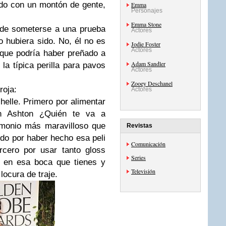
ado con un montón de gente,
Emma
Personajes
Emma Stone
de someterse a una prueba
Actores
 hubiera sido. No, él no es
Jodie Foster
Actores
 que podría haber preñado a
Adam Sandler
la típica perilla para pavos
Actores
Zooey Deschanel
roja:
Actores
helle
. Primero por alimentar
on Ashton ¿Quién te va a
imonio más maravilloso que
Revistas
o por haber hecho esa peli
Comunicación
rcero por usar tanto gloss
Series
do en esa boca que tienes y
Televisión
locura de traje.