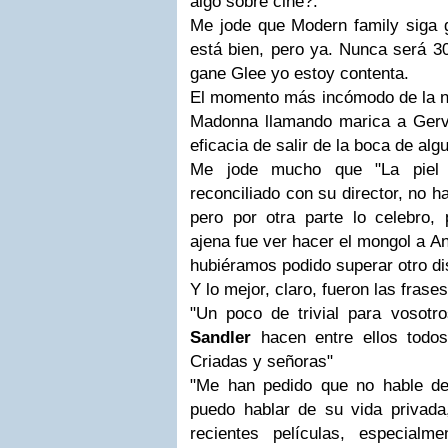
algo sobre cine?.
Me jode que
Modern family
siga g
está bien, pero ya. Nunca será
3
gane
Glee
yo estoy contenta.
El momento más incómodo de la n
Madonna
llamando marica a
Ger
eficacia de salir de la boca de al
Me jode mucho que "
La piel
reconciliado con su director, no 
pero por otra parte lo celebro,
ajena fue ver hacer el mongol a
An
hubiéramos podido superar otro d
Y lo mejor, claro, fueron las frase
"Un poco de trivial para vosotr
Sandler
hacen entre ellos todos
Criadas y señoras
"
"Me han pedido que no hable 
puedo hablar de su vida privada,
recientes películas, especial