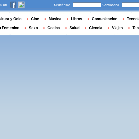
s en
Seudónimo
Contraseña
ltura y Ocio
Cine
Música
Libros
Comunicación
Tecnol
n Femenino
Sexo
Cocina
Salud
Ciencia
Viajes
Ten