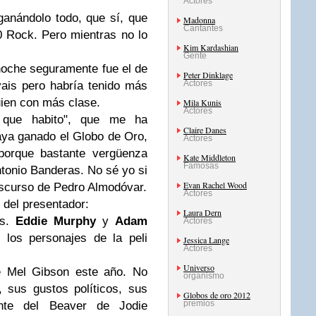
Actores
anándolo todo, que sí, que
Madonna
Cantantes
0 Rock
. Pero mientras no lo
Kim Kardashian
Gente
oche seguramente fue el de
Peter Dinklage
Actores
vais
pero
habría tenido más
guien con más clase.
Mila Kunis
Actores
 que habito
", que me ha
Claire Danes
haya ganado el Globo de Oro,
Actores
 porque bastante vergüenza
Kate Middleton
Famosas
tonio Banderas
. No sé yo si
Evan Rachel Wood
iscurso de
Pedro Almodóvar
.
Actores
s del presentador:
Laura Dern
os.
Eddie Murphy
y
Adam
Actores
 los personajes de la peli
Jessica Lange
Actores
Universo
de
Mel Gibson
este año. No
organismo
 sus gustos políticos, sus
Globos de oro 2012
premios
mente del
Beaver
de
Jodie