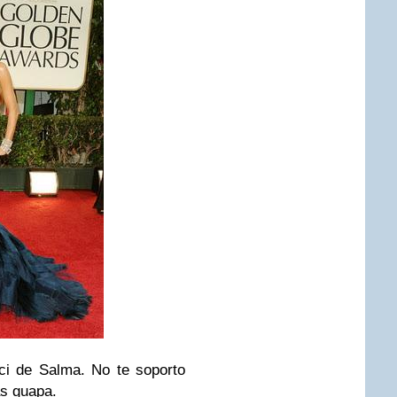
cci de
Salma
. No te soporto
as guapa.