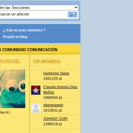
¿ Aún no eres miembro ?
Propón tu blog
A COMUNIDAD COMUNICACIÓN
 AUTOR DEL
TOP MIEMBROS
A
Guillermo Salas
1991255 pt
Claudio Antonio Diaz
Muñoz
1966564 pt
altamiraweb
1613631 pt
her A.l.
JOHNNY ZURI
1399519 pt