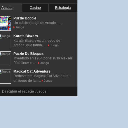
Arcade
Casino
Estrategia
Puzzle Bobble
Un clásico juego de Arcade. ......
Juega
Karate Blazers
Karate Blazers es un juego de
Arcade, que forma......
Juega
Puzzle De Bloques
Inventado en 1984 por el ruso Alekséi
Pázhitnov, e......
Juega
Magical Cat Adventure
Redescubre Magical Cat Adventure,
un juego de la......
Juega
Descubrir el espacio Juegos