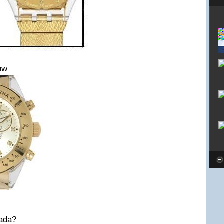
ow
ada?