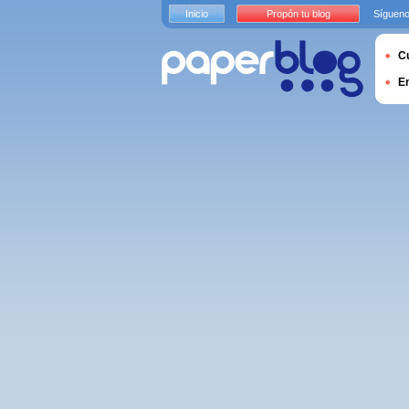
Inicio
Propón tu blog
Sígueno
Cu
E