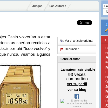
Juegos
Los Autores
ojes
Casio
volverían a estar
T
Ver el artículo original
hionistas
caerían rendidas a
C
decir por ahí
"todo vuelve"
y
Denunciar
Pa
ue nunca, veamos algunos
A
Sobre el autor
Ri
M
Lamujermasinvisible
E
93
veces
Pe
compartido
O
ver su perfil
J
ver su blog
M
G
C
S