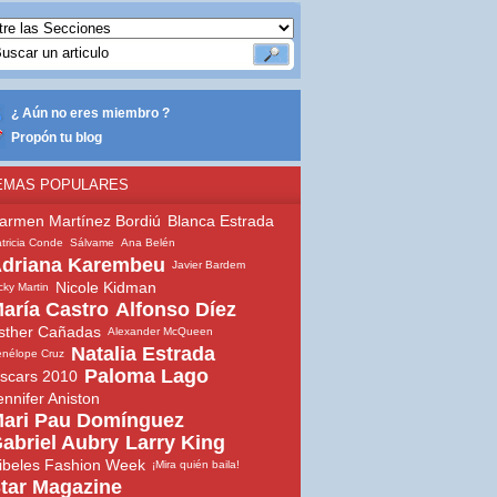
¿ Aún no eres miembro ?
Propón tu blog
EMAS POPULARES
armen Martínez Bordiú
Blanca Estrada
tricia Conde
Sálvame
Ana Belén
driana Karembeu
Javier Bardem
Nicole Kidman
cky Martin
aría Castro
Alfonso Díez
sther Cañadas
Alexander McQueen
Natalia Estrada
nélope Cruz
Paloma Lago
scars 2010
ennifer Aniston
ari Pau Domínguez
abriel Aubry
Larry King
ibeles Fashion Week
¡Mira quién baila!
tar Magazine