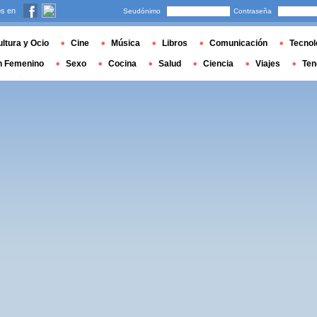
s en
Seudónimo
Contraseña
ltura y Ocio
Cine
Música
Libros
Comunicación
Tecnol
n Femenino
Sexo
Cocina
Salud
Ciencia
Viajes
Ten