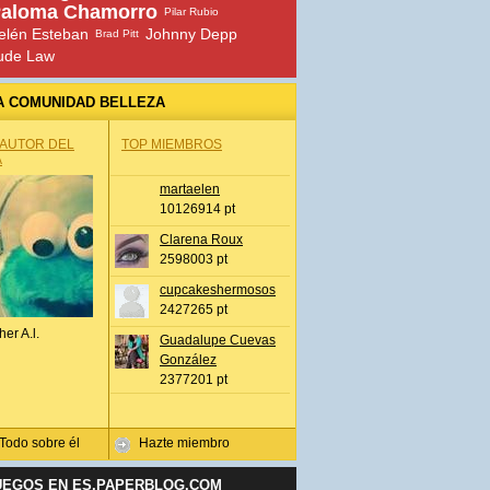
aloma Chamorro
Pilar Rubio
elén Esteban
Johnny Depp
Brad Pitt
ude Law
A COMUNIDAD BELLEZA
 AUTOR DEL
TOP MIEMBROS
A
martaelen
10126914 pt
Clarena Roux
2598003 pt
cupcakeshermosos
2427265 pt
her A.l.
Guadalupe Cuevas
González
2377201 pt
Todo sobre él
Hazte miembro
UEGOS EN ES.PAPERBLOG.COM