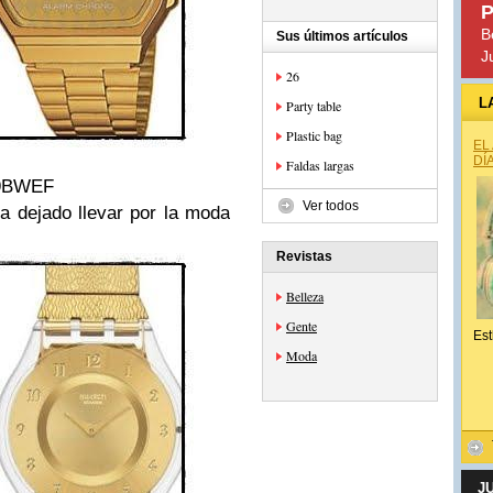
P
B
Sus últimos artículos
J
26
L
Party table
Plastic bag
EL
DÍ
Faldas largas
9BWEF
Ver todos
a dejado llevar por la moda
Revistas
Belleza
Gente
Est
Moda
J