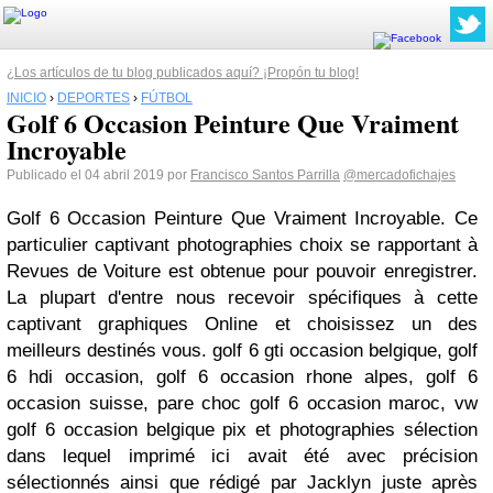
¿Los artículos de tu blog publicados aquí? ¡Propón tu blog!
INICIO
›
DEPORTES
›
FÚTBOL
Golf 6 Occasion Peinture Que Vraiment
Incroyable
Publicado el 04 abril 2019 por
Francisco Santos Parrilla
@mercadofichajes
Golf 6 Occasion Peinture Que Vraiment Incroyable. Ce
particulier captivant photographies choix se rapportant à
Revues de Voiture est obtenue pour pouvoir enregistrer.
La plupart d'entre nous recevoir spécifiques à cette
captivant graphiques Online et choisissez un des
meilleurs destinés vous. golf 6 gti occasion belgique, golf
6 hdi occasion, golf 6 occasion rhone alpes, golf 6
occasion suisse, pare choc golf 6 occasion maroc, vw
golf 6 occasion belgique pix et photographies sélection
dans lequel imprimé ici avait été avec précision
sélectionnés ainsi que rédigé par Jacklyn juste après