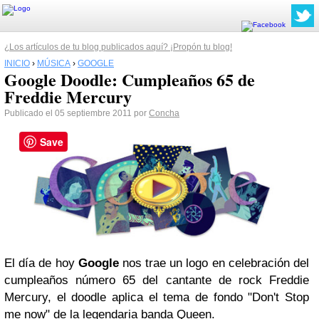
¿Los artículos de tu blog publicados aquí? ¡Propón tu blog!
INICIO
›
MÚSICA
›
GOOGLE
Google Doodle: Cumpleaños 65 de
Freddie Mercury
Publicado el 05 septiembre 2011 por
Concha
Save
El día de hoy
Google
nos trae un logo en celebración del
cumpleaños número 65 del cantante de rock Freddie
Mercury, el doodle aplica el tema de fondo "Don't Stop
me now" de la legendaria banda Queen.