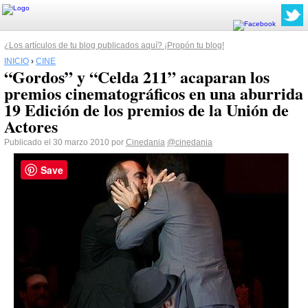
¿Los artículos de tu blog publicados aquí? ¡Propón tu blog!
INICIO
›
CINE
“Gordos” y “Celda 211” acaparan los
premios cinematográficos en una aburrida
19 Edición de los premios de la Unión de
Actores
Publicado el 30 marzo 2010 por
Cinedania
@cinedania
Save