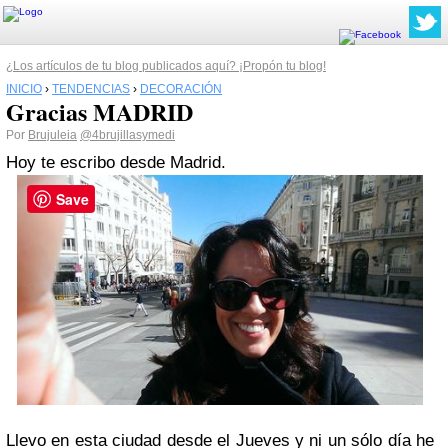
¿Los artículos de tu blog publicados aquí? ¡Propón tu blog!
INICIO
›
TENDENCIAS
›
DECORACIÓN
Gracias MADRID
Por
Brujuleia
@4brujillasymedi
Hoy te escribo desde Madrid.
Save
Llevo en esta ciudad desde el Jueves y ni un sólo día he