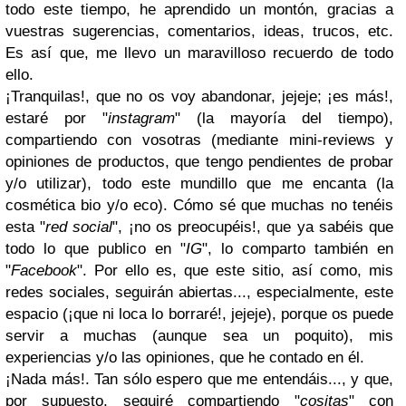
todo este tiempo, he aprendido un montón, gracias a
vuestras sugerencias, comentarios, ideas, trucos, etc.
Es así que, me llevo un maravilloso recuerdo de todo
ello.
¡Tranquilas!, que no os voy abandonar, jejeje; ¡es más!,
estaré por "
instagram
" (la mayoría del tiempo),
compartiendo con vosotras (mediante mini-reviews y
opiniones de productos, que tengo pendientes de probar
y/o utilizar), todo este mundillo que me encanta (la
cosmética bio y/o eco). Cómo sé que muchas no tenéis
esta "
red social
", ¡no os preocupéis!, que ya sabéis que
todo lo que publico en "
IG
", lo comparto también en
"
Facebook
". Por ello es, que este sitio, así como, mis
redes sociales, seguirán abiertas..., especialmente, este
espacio (¡que ni loca lo borraré!, jejeje), porque os puede
servir a muchas (aunque sea un poquito), mis
experiencias y/o las opiniones, que he contado en él.
¡Nada más!. Tan sólo espero que me entendáis..., y que,
por supuesto, seguiré compartiendo "
cositas
" con