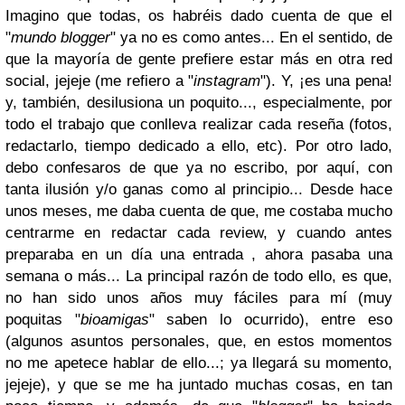
Imagino que todas, os habréis dado cuenta de que el
"
mundo blogger
" ya no es como antes... En el sentido, de
que la mayoría de gente prefiere estar más en otra red
social, jejeje (me refiero a "
instagram
"). Y, ¡es una pena!
y, también, desilusiona un poquito..., especialmente, por
todo el trabajo que conlleva realizar cada reseña (fotos,
redactarlo, tiempo dedicado a ello, etc). Por otro lado,
debo confesaros de que ya no escribo, por aquí, con
tanta ilusión y/o ganas como al principio... Desde hace
unos meses, me daba cuenta de que, me costaba mucho
centrarme en redactar cada review, y cuando antes
preparaba en un día una entrada , ahora pasaba una
semana o más... La principal razón de todo ello, es que,
no han sido unos años muy fáciles para mí (muy
poquitas "
bioamigas
" saben lo ocurrido), entre eso
(algunos asuntos personales, que, en estos momentos
no me apetece hablar de ello...; ya llegará su momento,
jejeje), y que se me ha juntado muchas cosas, en tan