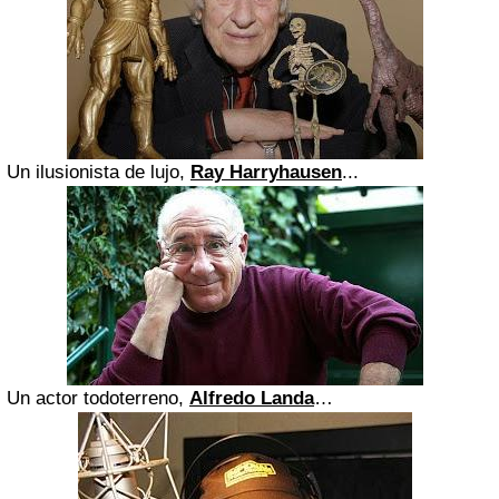
U
n ilusionista de lujo,
Ray Harryhausen
...
U
n actor todoterreno,
Alfredo Landa
…