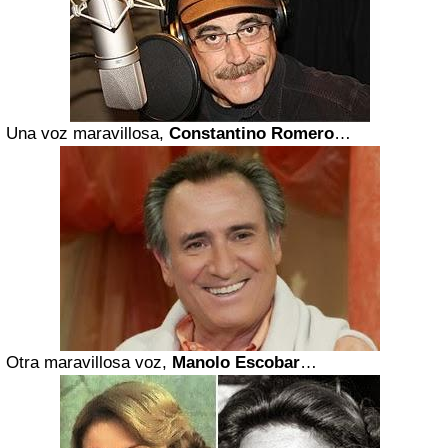
U
na voz maravillosa,
Constantino Romero
…
Otra maravillosa voz,
Manolo Escobar
…