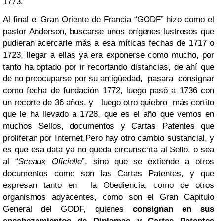
1773.
Al final el Gran Oriente de Francia “GODF” hizo como el
pastor Anderson, buscarse unos orígenes lustrosos que
pudieran acercarle más a esa míticas fechas de 1717 o
1723, llegar a ellas ya era exponerse como mucho, por
tanto ha optado por ir recortando distancias, de ahí que
de no preocuparse por su antigüedad, pasara consignar
como fecha de fundación 1772, luego pasó a 1736 con
un recorte de 36 años, y luego otro quiebro más cortito
que le ha llevado a 1728, que es el año que vemos en
muchos Sellos, documentos y Cartas Patentes que
proliferan por Internet.
Pero hay otro cambio sustancial, y
es que esa data ya no queda circunscrita al Sello, o sea
al “
Sceaux Oficielle
”, sino que se extiende a otros
documentos como son las Cartas Patentes, y que
expresan tanto en la Obediencia, como de otros
organismos adyacentes, como son el Gran Capitulo
General del GODF, quienes
consignan en sus
encabezamientos de Diplomas y Cartas Patentes