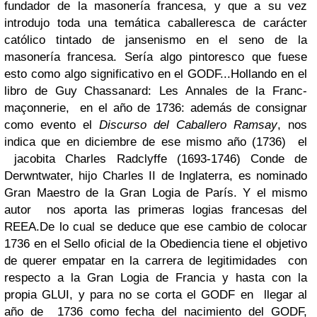
fundador de la masonería francesa, y que a su vez
introdujo toda una temática caballeresca de carácter
católico tintado de jansenismo en el seno de la
masonería francesa. Sería algo pintoresco que fuese
esto como algo significativo en el GODF...
Hollando en el
libro de Guy Chassanard: Les Annales de la Franc-
maçonnerie,
en el año de 1736: además
de consignar
como evento el
Discurso del Caballero Ramsay
, nos
indica que en diciembre de ese mismo año (1736) el
jacobita Charles Radclyffe (1693-1746) Conde de
Derwntwater, hijo Charles II de Inglaterra, es nominado
Gran Maestro de la Gran Logia de París. Y el mismo
autor nos aporta las primeras logias francesas del
REEA.
De lo cual se deduce que ese cambio de colocar
1736 en el Sello oficial de la Obediencia tiene el objetivo
de querer empatar en la carrera de legitimidades con
respecto a la Gran Logia de Francia y hasta con la
propia GLUI, y para no se corta el GODF en llegar al
año de 1736 como fecha del nacimiento del GODF,