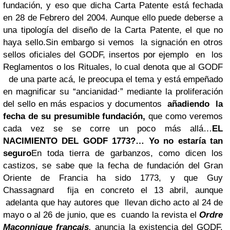
fundación, y eso que dicha Carta Patente está fechada
en 28 de Febrero del 2004. Aunque ello puede deberse a
una tipología del diseño de la Carta Patente, el que no
haya sello.
Sin embargo si vemos la signación en otros
sellos oficiales del GODF, insertos por ejemplo en los
Reglamentos o los Rituales, lo cual denota que al GODF
de una parte acá, le preocupa el tema y está empeñado
en magnificar su “ancianidad·” mediante la proliferación
del sello en más espacios y documentos
añadiendo la
fecha de su presumible fundación,
que como veremos
cada vez se se corre un poco más allá…
EL
NACIMIENTO DEL GODF 1773?… Yo no estaría tan
seguro
En toda tierra de garbanzos, como dicen los
castizos, se sabe que la fecha de fundación del Gran
Oriente de Francia ha sido 1773, y que Guy
Chassagnard fija en concreto el 13 abril, aunque
adelanta que hay autores que llevan dicho acto al 24 de
mayo o al 26 de junio, que es cuando la revista el
Ordre
Maçonnique français
,
anuncia la existencia del GODF.