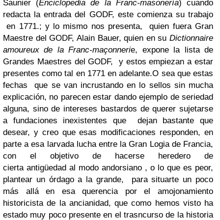
Saunier (
Enciclopedia de la Franc-masonería
) cuando
redacta la entrada del GODF, este comienza su trabajo
en 1771.; y lo mismo nos presenta, quien fuera Gran
Maestre del GODF, Alain Bauer, quien en su
Dictionnaire
amoureux de la Franc-maçonneri
e, expone la lista de
Grandes Maestres del GODF, y estos empiezan a estar
presentes como tal en 1771 en adelante.
O sea que estas
fechas que se van incrustando en lo sellos sin mucha
explicación, no parecen estar dando ejemplo de seriedad
alguna, sino de intereses bastardos de querer sujetarse
a fundaciones inexistentes que
d
ejan bastante que
desear, y creo que esas modificaciones responden, en
parte a esa larvada lucha entre la Gran Logia de Francia,
con el objetivo de hacerse heredero de
cierta antigüedad al modo andorsiano , o lo que es peor,
plantear un órdago a la grande, para situarte un poco
más allá en esa querencia por el amojonamiento
historicista de la ancianidad, que como hemos visto ha
estado muy poco presente en el trasncurso de la historia