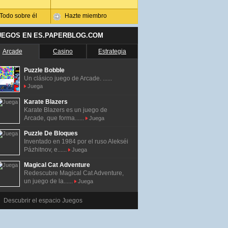
Todo sobre él
Hazte miembro
UEGOS EN ES.PAPERBLOG.COM
Arcade
Casino
Estrategia
Puzzle Bobble
Un clásico juego de Arcade. ......
Juega
Karate Blazers
Karate Blazers es un juego de
Arcade, que forma......
Juega
Puzzle De Bloques
Inventado en 1984 por el ruso Alekséi
Pázhitnov, e......
Juega
Magical Cat Adventure
Redescubre Magical Cat Adventure,
un juego de la......
Juega
Descubrir el espacio Juegos