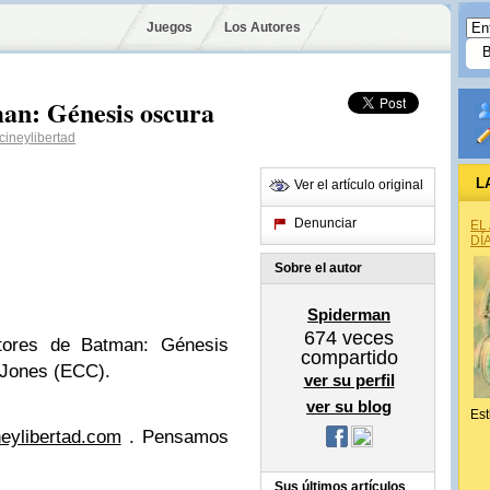
Juegos
Los Autores
an: Génesis oscura
ineylibertad
L
Ver el artículo original
Denunciar
EL
DÍ
Sobre el autor
Spiderman
674
veces
utores de Batman: Génesis
compartido
 Jones (ECC).
ver su perfil
ver su blog
Est
eylibertad.com
. Pensamos
Sus últimos artículos