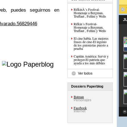
RifkinÂ´s Festival-
eb, puedes seguirnos en
Homenaje a Bergman,
Truffaut , Fellini y Wells
J
alvarado.56829446
Rifkin´s Festival-
Homenaje a Bergman,
Truffaut , Fellini y Wells
El cine habla. Las mejores
frases de cine-El ingenio
de los guionistas puesto a
prueba
Capitán América: Servir y
e
proteger-El patriota que
ayuda a los más débiles
Ver todos
Dossiers Paperblog
Batman
Personajes
Facebook
Internet