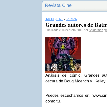
Revista Cine
INICIO
›
CINE
›
BATMAN
Grandes autores de Batm
Publicado el 03 febrero 2016 por
Spiderman
@c
Análisis del cómic: Grandes a
oscura de Doug Moench y Kelley
Puedes escucharnos en:
www.cin
como tú.