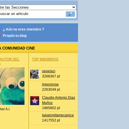
¿ Aún no eres miembro ?
Propón tu blog
A COMUNIDAD CINE
 AUTOR DEL
TOP MIEMBROS
A
sepelaci
3268367 pt
jmporense
2263049 pt
Claudio Antonio Diaz
Muñoz
1965802 pt
her A.l.
lapalomitamecanica
1417552 pt