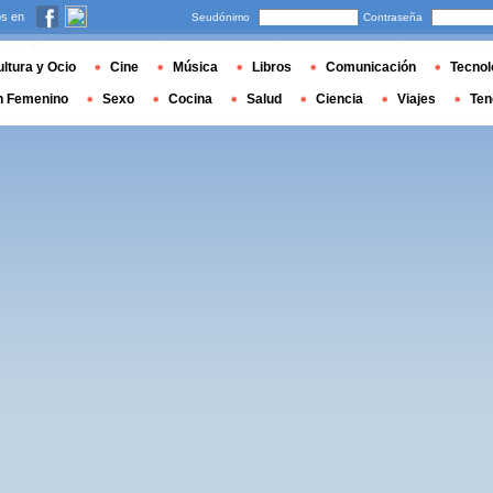
s en
Seudónimo
Contraseña
ltura y Ocio
Cine
Música
Libros
Comunicación
Tecnol
n Femenino
Sexo
Cocina
Salud
Ciencia
Viajes
Ten