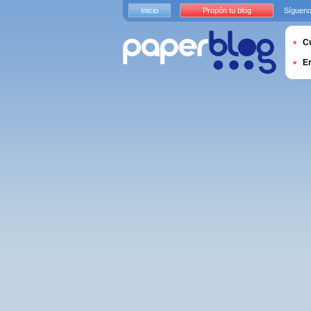
Inicio
Propón tu blog
Sígueno
Cu
E